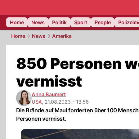
Home
News
Politik
Sport
People
Polizei
Home
News
Amerika
850 Personen w
vermisst
Anna Baumert
USA
,
21.08.2023 - 13:56
Die Brände auf Maui forderten über 100 Mensc
Personen vermisst.