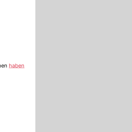
chen
haben