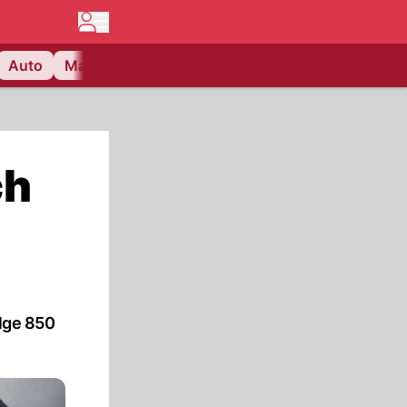
Auto
Matchcenter
Videos
Nau Plus
Lifestyle
ch
lge 850