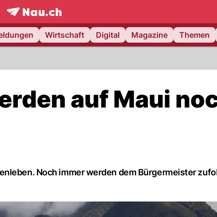
frontpage.
NAU.ch
meldungen
Wirtschaft
Digital
Magazine
Themen
erden auf Maui no
henleben. Noch immer werden dem Bürgermeister zufo