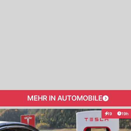
MEHR IN AUTOMOBILE
Artik
19
19h
Interaktionen