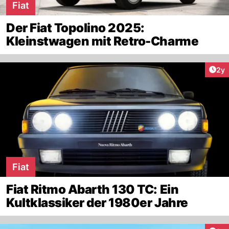
Fiat
Der Fiat Topolino 2025:
Kleinstwagen mit Retro-Charme
Arti
2y
Fiat
Fiat Ritmo Abarth 130 TC: Ein
Kultklassiker der 1980er Jahre