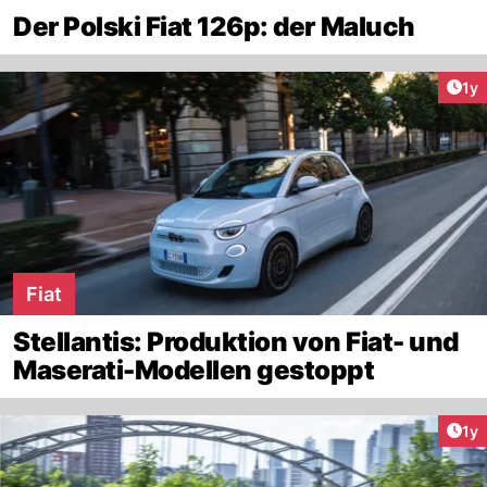
Der Polski Fiat 126p: der Maluch
Art
1y
Fiat
Stellantis: Produktion von Fiat- und
Maserati-Modellen gestoppt
Art
1y