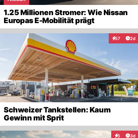
1.25 Millionen Stromer: Wie Nissan
Europas E-Mobilität prägt
Arti
57
2d
Interaktionen
Schweizer Tankstellen: Kaum
Gewinn mit Sprit
Arti
5
3d
Interaktion