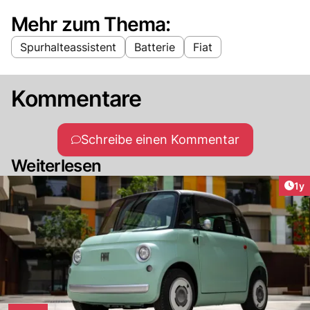
Mehr zum Thema:
Spurhalteassistent
Batterie
Fiat
Kommentare
Schreibe einen Kommentar
Weiterlesen
Art
1y