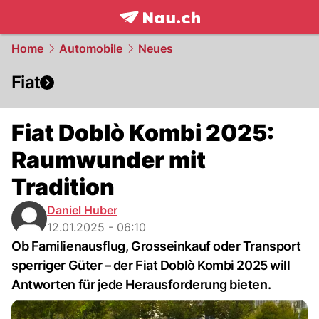
frontpage.
NAU.ch
Home
Automobile
Neues
Fiat
Fiat Doblò Kombi 2025:
Raumwunder mit
Tradition
Daniel Huber
12.01.2025 - 06:10
Ob Familienausflug, Grosseinkauf oder Transport
sperriger Güter – der Fiat Doblò Kombi 2025 will
Antworten für jede Herausforderung bieten.