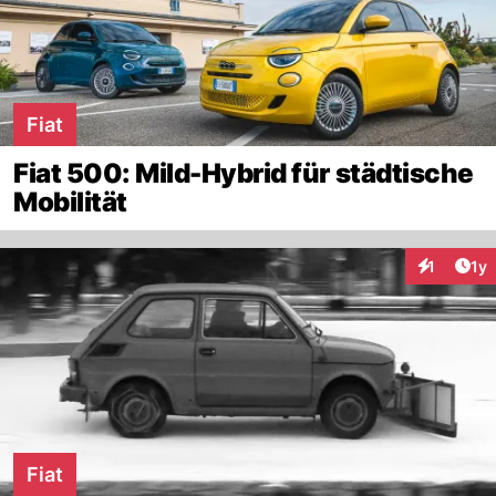
Fiat
Fiat 500: Mild-Hybrid für städtische
Mobilität
Art
1
1y
Interaktion
Fiat