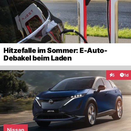
Hitzefalle im Sommer: E-Auto-
Debakel beim Laden
Art
5
1d
Interaktion
Nissan