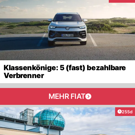
Klassenkönige: 5 (fast) bezahlbare
Verbrenner
MEHR FIAT
Artikel
255d