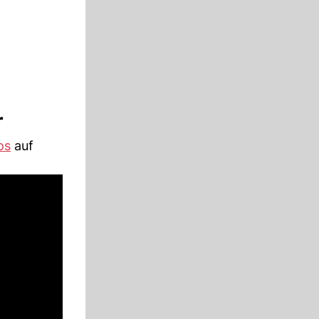
r
os
auf