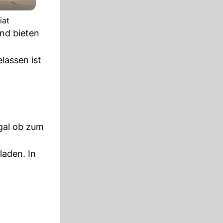
iat
und bieten
lassen ist
Egal ob zum
laden. In