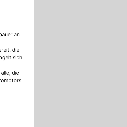
obauer an
eit, die
gelt sich
alle, die
tromotors