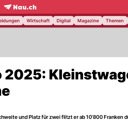
frontpage.
NAU.ch
meldungen
Wirtschaft
Digital
Magazine
Themen
no 2025: Kleinstwa
me
weite und Platz für zwei flitzt er ab 10'800 Franken d