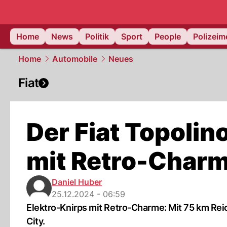
Home
News
Politik
Sport
People
Polizei
Home
Automobile
Neues
Fiat
Der Fiat Topoli
mit Retro-Char
Daniel Huber
25.12.2024 - 06:59
Elektro-Knirps mit Retro-Charme: Mit 75 km Reich
City.