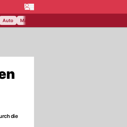
Auto
Matchcenter
Videos
Nau Plus
Lifestyle
gen
urch die