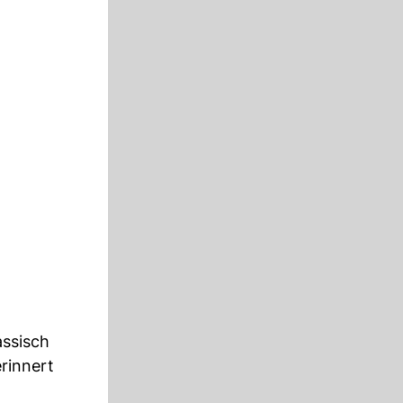
assisch
rinnert