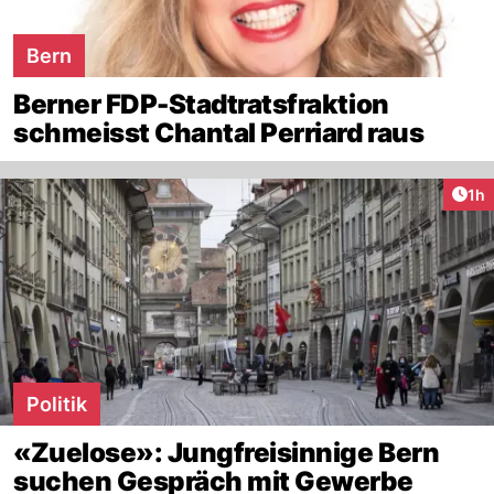
Bern
Berner FDP-Stadtratsfraktion
schmeisst Chantal Perriard raus
Art
1h
Politik
«Zuelose»: Jungfreisinnige Bern
suchen Gespräch mit Gewerbe