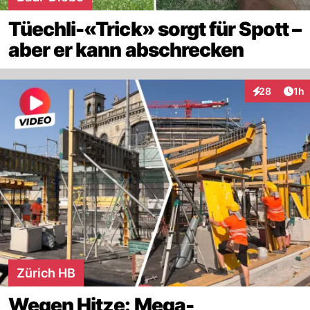
Tüechli-«Trick» sorgt für Spott –
aber er kann abschrecken
Art
28
1h
Interaktione
Zürich HB
Wegen Hitze: Mega-