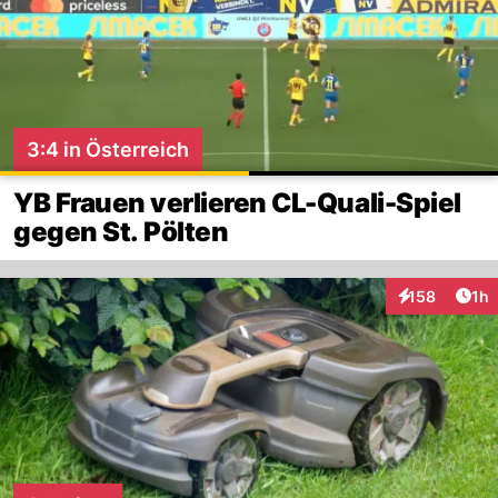
3:4 in Österreich
YB Frauen verlieren CL-Quali-Spiel
gegen St. Pölten
Art
158
1h
Interaktionen