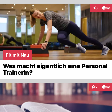
Arti
6
4y
Interaktion
Fit mit Nau
Was macht eigentlich eine Personal
Trainerin?
Arti
12
4y
Interaktione