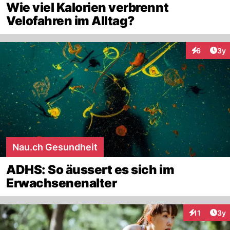
Wie viel Kalorien verbrennt
Velofahren im Alltag?
Arti
6
3y
Interaktion
Nau.ch Gesundheit
ADHS: So äussert es sich im
Erwachsenenalter
Arti
11
3y
Interaktione