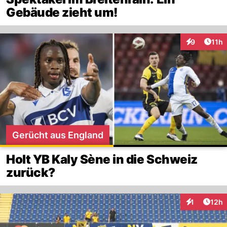
Gebäude zieht um!
Artik
9
11h
Interaktione
Gerücht aus England
Holt YB Kaly Sène in die Schweiz
zurück?
Artik
1
12h
Interaktione