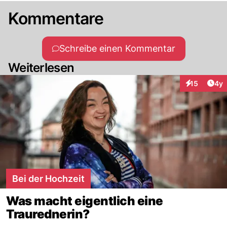
Kommentare
Schreibe einen Kommentar
Weiterlesen
Arti
15
4y
Interaktione
Bei der Hochzeit
Was macht eigentlich eine
Traurednerin?