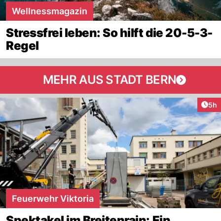
Wellnessmagazin
Stressfrei leben: So hilft die 20-5-3-
Regel
MEHR AUS STADT BERN
Arti
5h
Feuerwehr Viktoria
Spektakel im Breitenrain: Ein