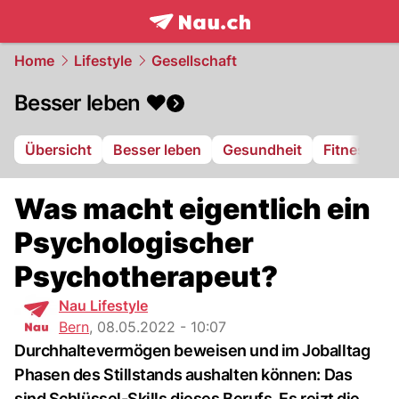
frontpage.
NAU.ch
Home
Lifestyle
Gesellschaft
Besser leben ❤️
Übersicht
Besser leben
Gesundheit
Fitness
Was macht eigentlich ein
Psychologischer
Psychotherapeut?
Nau Lifestyle
Bern
,
08.05.2022 - 10:07
Durchhaltevermögen beweisen und im Joballtag
Phasen des Stillstands aushalten können: Das
sind Schlüssel-Skills dieses Berufs. Es reizt die