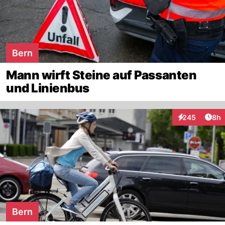
Bern
Mann wirft Steine auf Passanten
und Linienbus
Arti
245
8h
Interaktionen
Bern