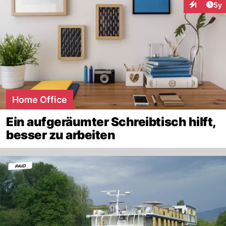
Arti
1
5y
Interaktion
Home Office
Ein aufgeräumter Schreibtisch hilft,
besser zu arbeiten