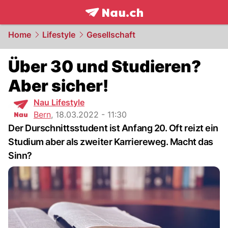
frontpage.
NAU.ch
Home
Lifestyle
Gesellschaft
Über 30 und Studieren?
Aber sicher!
Nau Lifestyle
Bern
,
18.03.2022 - 11:30
Der Durschnittsstudent ist Anfang 20. Oft reizt ein
Studium aber als zweiter Karriereweg. Macht das
Sinn?