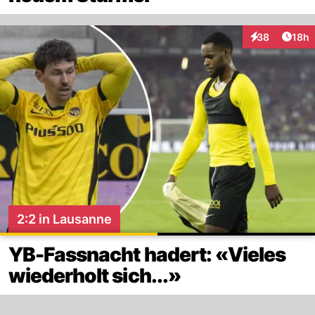
Artik
38
18h
Interaktionen
2:2 in Lausanne
YB-Fassnacht hadert: «Vieles
wiederholt sich...»