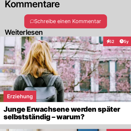
Kommentare
Schreibe einen Kommentar
Weiterlesen
Arti
52
5y
Interaktionen
Erziehung
Junge Erwachsene werden später
selbstständig – warum?