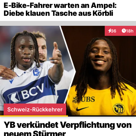
E-Bike-Fahrer warten an Ampel:
Diebe klauen Tasche aus Körbli
Artik
36
18h
Interaktionen
Schweiz-Rückkehrer
YB verkündet Verpflichtung von
neuem Stürmer