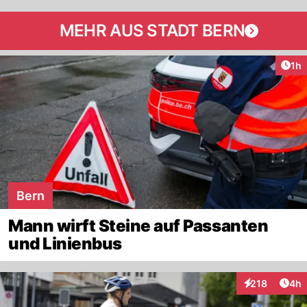
MEHR AUS STADT BERN
Art
1h
Bern
Mann wirft Steine auf Passanten
und Linienbus
Arti
218
4h
Interaktionen