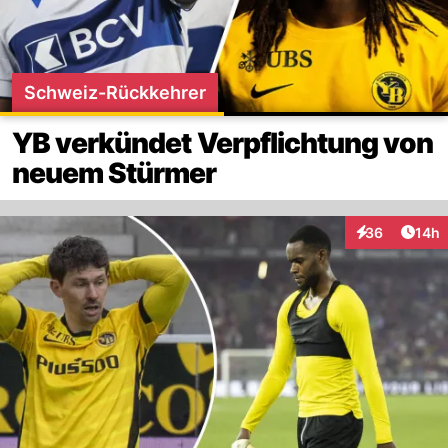
Schweiz-Rückkehrer
YB verkündet Verpflichtung von
neuem Stürmer
Artik
36
14h
Interaktionen