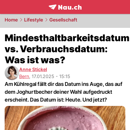
frontpage.
NAU.ch
Home
Lifestyle
Gesellschaft
Mindesthaltbarkeitsdatum
vs. Verbrauchsdatum:
Was ist was?
Anne Stickel
Bern
,
17.01.2025 - 15:15
Am Kühlregal fällt dir das Datum ins Auge, das auf
dem Joghurtbecher deiner Wahl aufgedruckt
erscheint. Das Datum ist: Heute. Und jetzt?