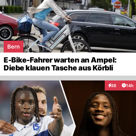
Bern
E-Bike-Fahrer warten an Ampel:
Diebe klauen Tasche aus Körbli
Artik
36
14h
Interaktionen