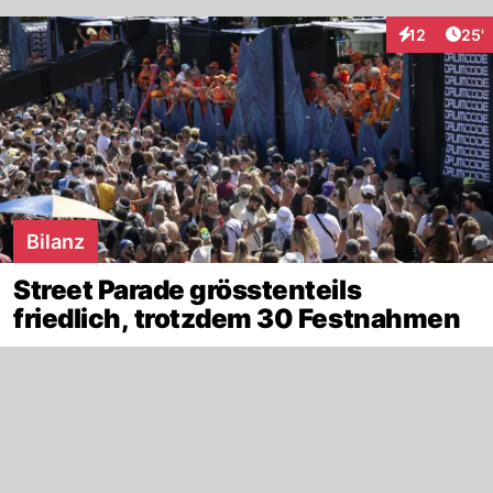
Arti
12
25'
Interaktionen
Bilanz
Street Parade grösstenteils
friedlich, trotzdem 30 Festnahmen