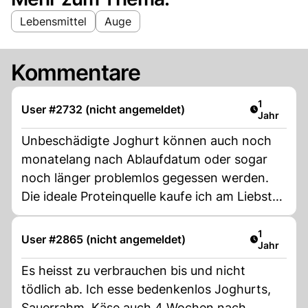
Lebensmittel
Auge
Kommentare
Artikel ver
1
User #2732 (nicht angemeldet)
Jahr
Unbeschädigte Joghurt können auch noch
monatelang nach Ablaufdatum oder sogar
noch länger problemlos gegessen werden.
Die ideale Proteinquelle kaufe ich am Liebsten
mit 50% Preisreduktion, denn ein Joghurt
besitzt eine Zusammensetzung, die lange
Artikel ver
1
User #2865 (nicht angemeldet)
Jahr
Haltbarkeit ermöglicht und somit auch
erlaubt. Gekühlt konnte festgestellt werden,
Es heisst zu verbrauchen bis und nicht
dass sie auch noch ein Jahr nach
tödlich ab. Ich esse bedenkenlos Joghurts,
Ablaufdatum einwandfrei waren. Es gibt dazu
Sauerrahm, Käse auch 4 Wochen nach