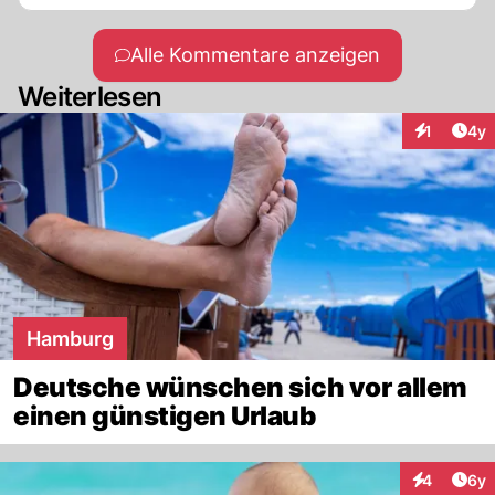
Alle Kommentare anzeigen
Weiterlesen
Arti
1
4y
Interaktion
Hamburg
Deutsche wünschen sich vor allem
einen günstigen Urlaub
Arti
4
6y
Interaktion