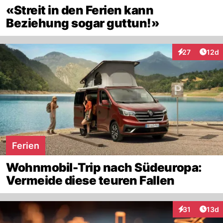
«Streit in den Ferien kann
Beziehung sogar guttun!»
Artik
27
12d
Interaktionen
Ferien
Wohnmobil-Trip nach Südeuropa:
Vermeide diese teuren Fallen
Artik
31
13d
Interaktionen