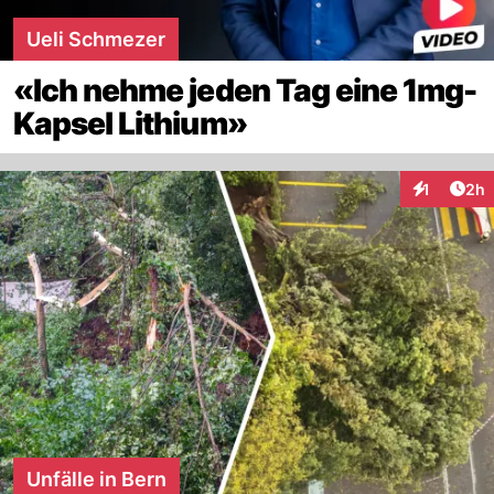
Ueli Schmezer
«Ich nehme jeden Tag eine 1mg-
Kapsel Lithium»
Arti
1
2h
Interaktion
Unfälle in Bern