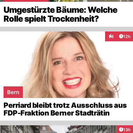
Umgestürzte Bäume: Welche
Rolle spielt Trockenheit?
Artik
8
12h
Interaktione
Bern
Perriard bleibt trotz Ausschluss aus
FDP-Fraktion Berner Stadträtin
Artik
13h