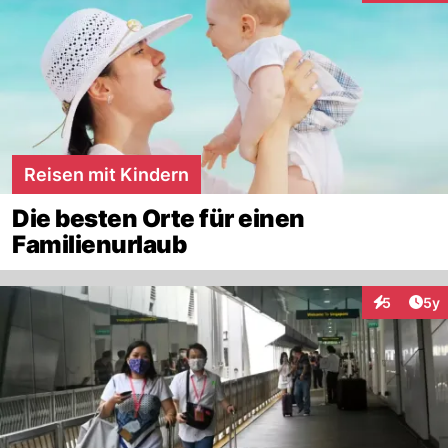
Reisen mit Kindern
Die besten Orte für einen
Familienurlaub
Arti
5
5y
Interaktion