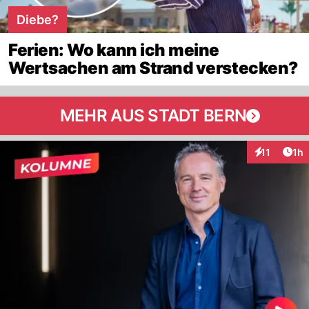
Diebe?
Ferien: Wo kann ich meine
Wertsachen am Strand verstecken?
MEHR AUS STADT BERN
Art
11
1h
Interaktione