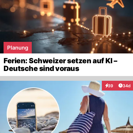
Planung
Ferien: Schweizer setzen auf KI –
Deutsche sind voraus
Artik
39
34d
Interaktionen