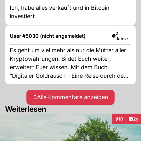
Ich, habe alles verkauft und in Bitcoin
investiert.
Artikel verö
2
User #5030 (nicht angemeldet)
Jahre
Es geht um viel mehr als nur die Mutter aller
Kryptowährungen. Bildet Euch weiter,
erweitert Euer wissen. Mit dem Buch
"Digitaler Goldrausch - Eine Reise durch den
Kryptodschungel" könnt Ihr vieles dazu
lernen!
Alle Kommentare anzeigen
Weiterlesen
Arti
10
2y
Interaktione