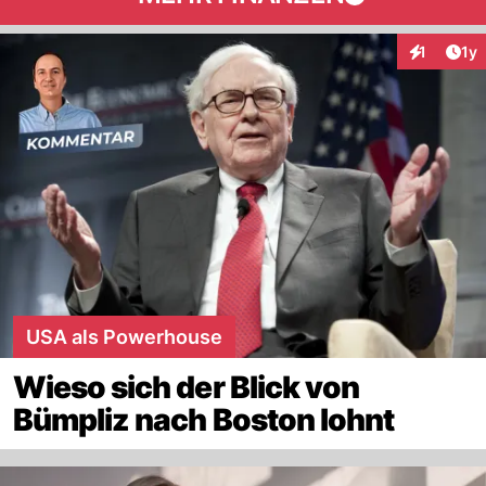
Art
1
1y
Interaktion
USA als Powerhouse
Wieso sich der Blick von
Bümpliz nach Boston lohnt