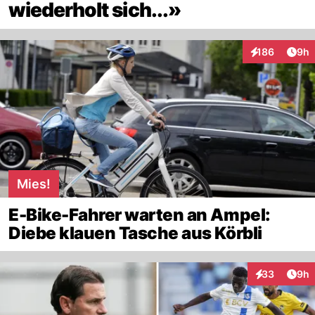
wiederholt sich...»
Arti
186
9h
Interaktionen
Mies!
E-Bike-Fahrer warten an Ampel:
Diebe klauen Tasche aus Körbli
Arti
33
9h
Interaktionen