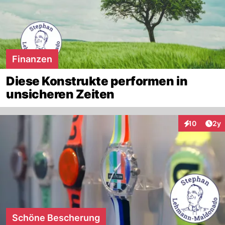
Finanzen
Diese Konstrukte performen in
unsicheren Zeiten
Arti
10
2y
Interaktione
Schöne Bescherung