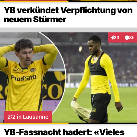
YB verkündet Verpflichtung von
neuem Stürmer
Arti
33
8h
Interaktionen
2:2 in Lausanne
YB-Fassnacht hadert: «Vieles