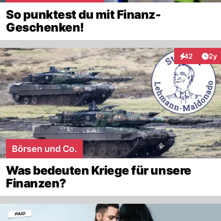
So punktest du mit Finanz-
Geschenken!
Arti
42
2y
Interaktionen
Börsen und Co.
Was bedeuten Kriege für unsere
Finanzen?