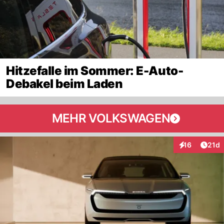
Hitzefalle im Sommer: E-Auto-
Debakel beim Laden
MEHR VOLKSWAGEN
Artik
16
21d
Interaktionen