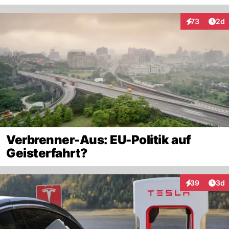
Arti
73
2d
Interaktionen
Verbrenner-Aus: EU-Politik auf
Geisterfahrt?
Arti
39
3d
Interaktionen