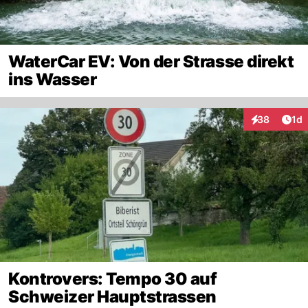
WaterCar EV: Von der Strasse direkt
ins Wasser
Art
38
1d
Interaktione
Kontrovers: Tempo 30 auf
Schweizer Hauptstrassen