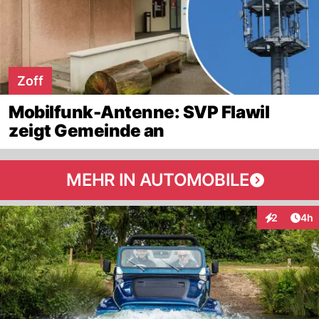
Zoff
Mobilfunk-Antenne: SVP Flawil
zeigt Gemeinde an
MEHR IN AUTOMOBILE
Arti
2
4h
Interaktion