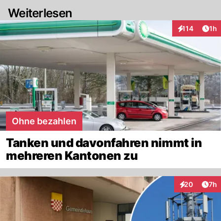
Weiterlesen
Art
114
1h
Interaktionen
Ohne bezahlen
Tanken und davonfahren nimmt in
mehreren Kantonen zu
Arti
20
7h
Interaktionen