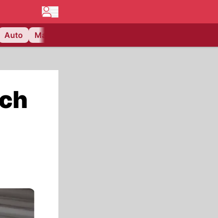
Auto
Matchcenter
Videos
Nau Plus
Lifestyle
sch