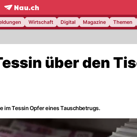
frontpage.
NAU.ch
meldungen
Wirtschaft
Digital
Magazine
Themen
Tessin über den Ti
de im Tessin Opfer eines Tauschbetrugs.