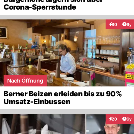
Corona-Sperrstunde
Arti
80
6y
Interaktionen
Nach Öffnung
Berner Beizen erleiden bis zu 90%
Umsatz-Einbussen
Arti
20
6y
Interaktionen