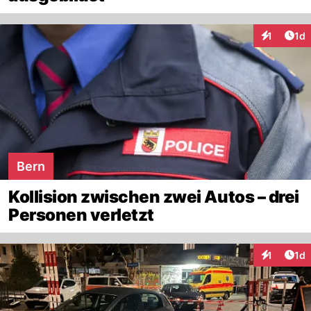
Art
1
1d
Interaktion
Bern
Kollision zwischen zwei Autos – drei
Personen verletzt
Art
1
1d
Interaktion