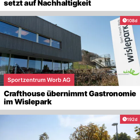
setzt auf Nachhaltigkeit
Artike
108d
Sportzentrum Worb AG
Crafthouse übernimmt Gastronomie
im Wislepark
Artike
192d