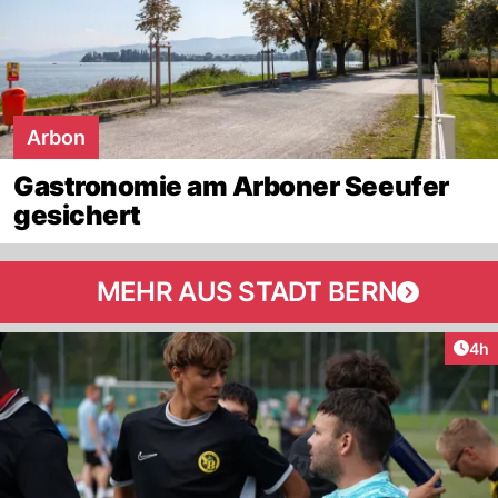
Arbon
Gastronomie am Arboner Seeufer
gesichert
MEHR AUS STADT BERN
Arti
4h