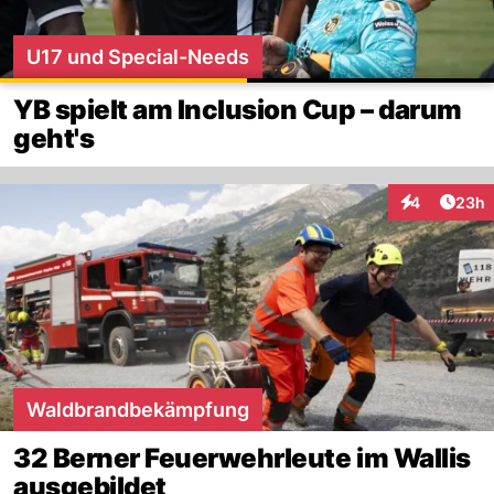
U17 und Special-Needs
YB spielt am Inclusion Cup – darum
geht's
Artik
4
23h
Interaktionen
Waldbrandbekämpfung
32 Berner Feuerwehrleute im Wallis
ausgebildet