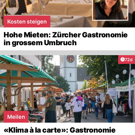
Kosten steigen
Hohe Mieten: Zürcher Gastronomie
in grossem Umbruch
Artik
72d
Meilen
«Klima à la carte»: Gastronomie