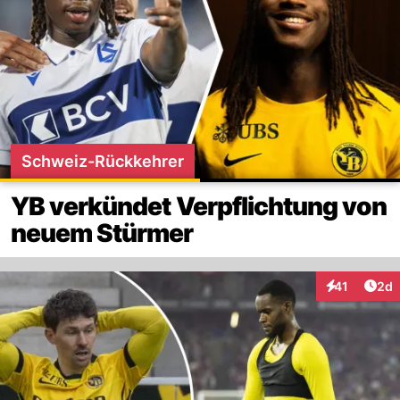
Schweiz-Rückkehrer
YB verkündet Verpflichtung von
neuem Stürmer
Arti
41
2d
Interaktione