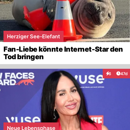
Herziger See-Elefant
Fan-Liebe könnte Internet-Star den
Tod bringen
Artik
6
47d
Interaktione
Neue Lebensphase