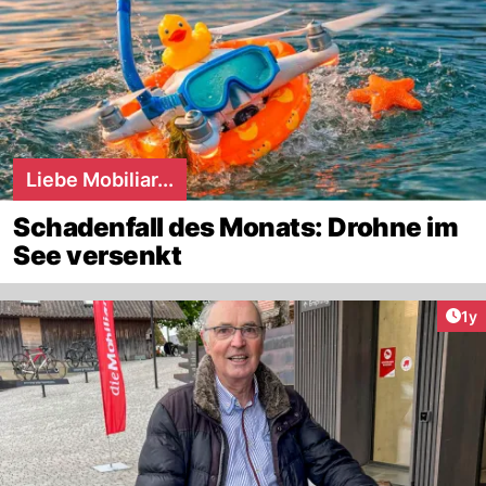
Liebe Mobiliar...
Schadenfall des Monats: Drohne im
See versenkt
Art
1y