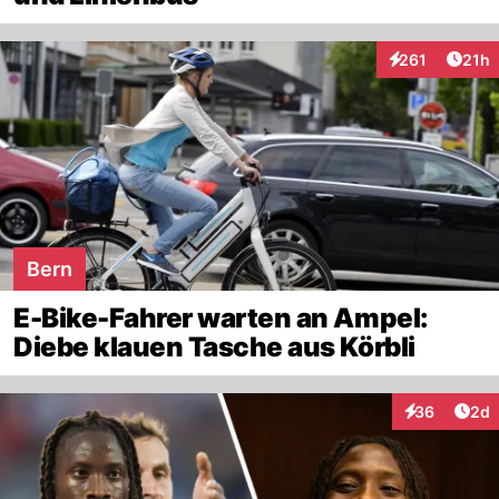
Artik
261
21h
Interaktionen
Bern
E-Bike-Fahrer warten an Ampel:
Diebe klauen Tasche aus Körbli
Arti
36
2d
Interaktionen