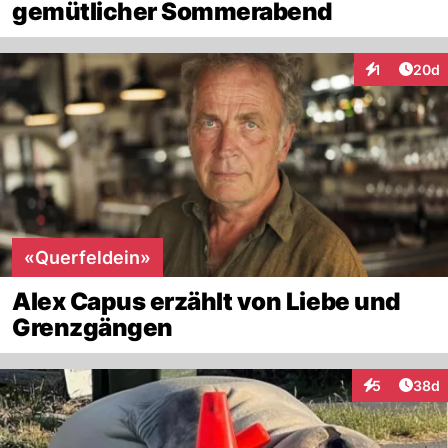
gemütlicher Sommerabend
Artik
1
20d
Interaktione
«Querfeldein»
Alex Capus erzählt von Liebe und
Grenzgängen
Artik
5
38d
Interaktionen