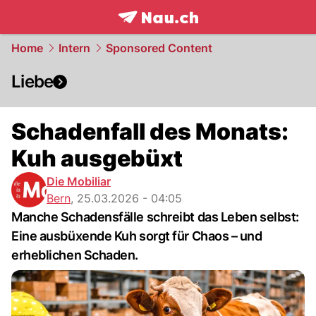
frontpage.
NAU.ch
Home
Intern
Sponsored Content
Liebe
Schadenfall des Monats:
Kuh ausgebüxt
Die Mobiliar
Bern
,
25.03.2026 - 04:05
Manche Schadensfälle schreibt das Leben selbst:
Eine ausbüxende Kuh sorgt für Chaos – und
erheblichen Schaden.