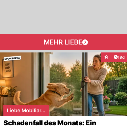
MEHR LIEBE
Artik
1
19d
Interaktione
Liebe Mobiliar...
Schadenfall des Monats: Ein