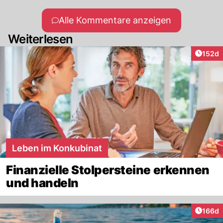
Alle Kommentare anzeigen
Weiterlesen
Artike
152d
Leben im Konkubinat
Finanzielle Stolpersteine erkennen
und handeln
Artike
166d