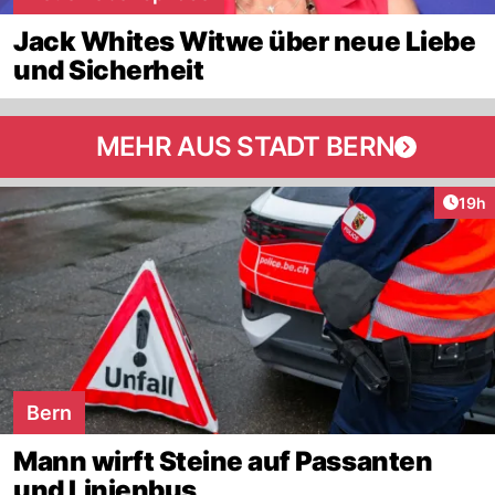
Jack Whites Witwe über neue Liebe
und Sicherheit
MEHR AUS STADT BERN
Artik
19h
Bern
Mann wirft Steine auf Passanten
und Linienbus