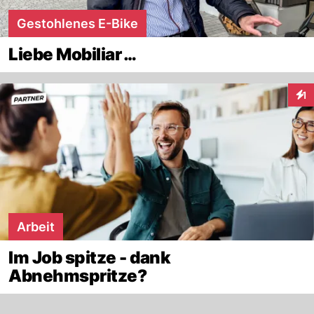
Gestohlenes E-Bike
Liebe Mobiliar …
1
Inte
Arbeit
Im Job spitze - dank
Abnehmspritze?