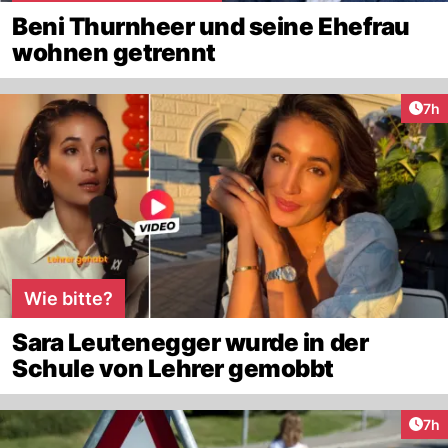
Beni Thurnheer und seine Ehefrau
wohnen getrennt
Arti
7h
Wie bitte?
Sara Leutenegger wurde in der
Schule von Lehrer gemobbt
Arti
7h