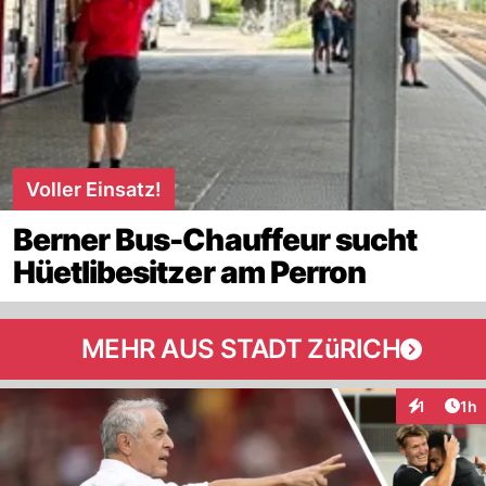
Voller Einsatz!
Berner Bus-Chauffeur sucht
Hüetlibesitzer am Perron
MEHR AUS STADT ZüRICH
Art
1
1h
Interaktion