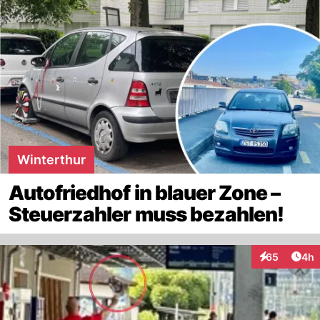
Winterthur
Autofriedhof in blauer Zone –
Steuerzahler muss bezahlen!
Arti
65
4h
Interaktionen