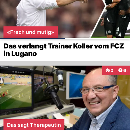
«Frech und mutig»
Das verlangt Trainer Koller vom FCZ
in Lugano
Arti
80
4h
Interaktionen
Das sagt Therapeutin