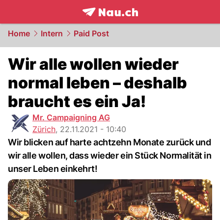
frontpage.
NAU.ch
Home
Intern
Paid Post
Wir alle wollen wieder
normal leben – deshalb
braucht es ein Ja!
Mr. Campaigning AG
Zürich
,
22.11.2021 - 10:40
Wir blicken auf harte achtzehn Monate zurück und
wir alle wollen, dass wieder ein Stück Normalität in
unser Leben einkehrt!