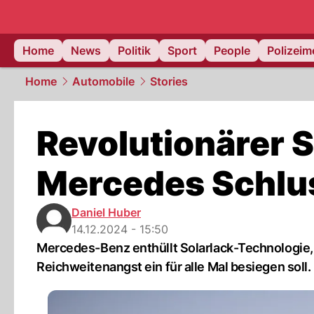
Home
News
Politik
Sport
People
Polizei
Home
Automobile
Stories
Revolutionärer S
Mercedes Schlu
Daniel Huber
14.12.2024 - 15:50
Mercedes-Benz enthüllt Solarlack-Technologie, 
Reichweitenangst ein für alle Mal besiegen soll.