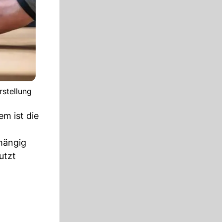
rstellung
em ist die
hängig
utzt