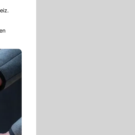
eiz.
hen