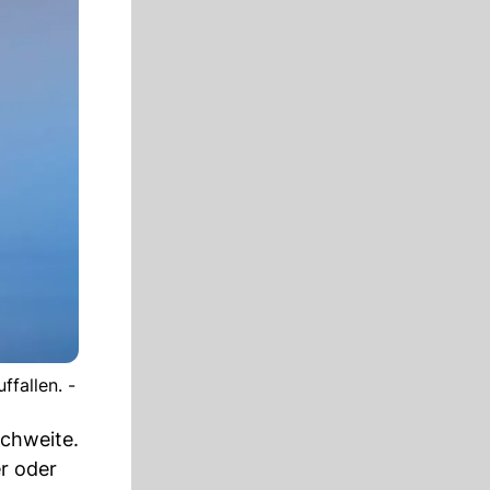
fallen. -
ichweite.
r oder