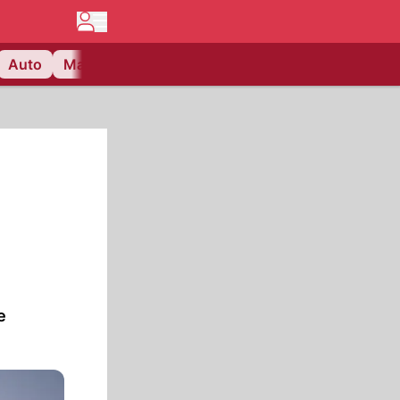
Auto
Matchcenter
Videos
Nau Plus
Lifestyle
?
e