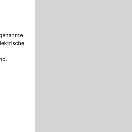
ogenannte
lektrische
nd.