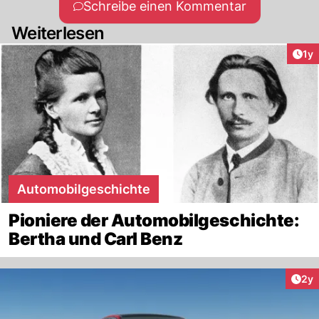
Schreibe einen Kommentar
Weiterlesen
Art
1y
Automobilgeschichte
Pioniere der Automobilgeschichte:
Bertha und Carl Benz
Arti
2y