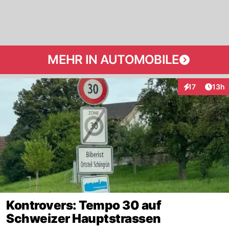
MEHR IN AUTOMOBILE
Artik
17
13h
Interaktionen
Kontrovers: Tempo 30 auf
Schweizer Hauptstrassen