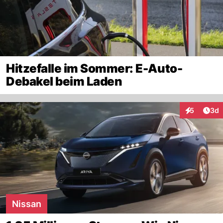
Hitzefalle im Sommer: E-Auto-
Debakel beim Laden
Arti
5
3d
Interaktion
Nissan