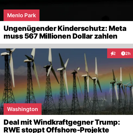
Menlo Park
Ungenügender Kinderschutz: Meta
muss 567 Millionen Dollar zahlen
Arti
2
2h
Interaktion
Washington
Deal mit Windkraftgegner Trump:
RWE stoppt Offshore-Projekte