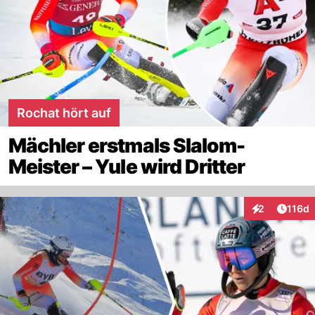
Rochat hört auf
Mächler erstmals Slalom-
Meister – Yule wird Dritter
Artike
2
116d
Interaktionen