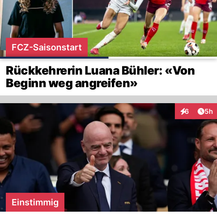
FCZ-Saisonstart
Rückkehrerin Luana Bühler: «Von
Beginn weg angreifen»
Arti
6
5h
Interaktion
Einstimmig