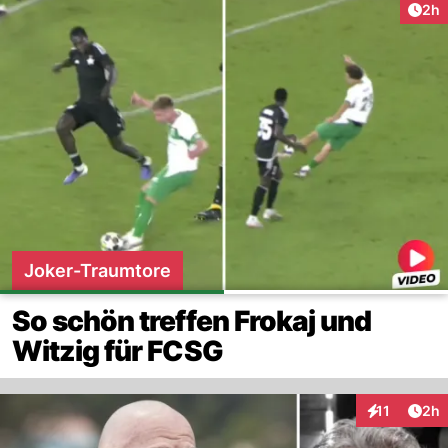
Arti
2h
Joker-Traumtore
So schön treffen Frokaj und
Witzig für FCSG
Arti
11
2h
Interaktione