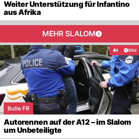
Weiter Unterstützung für Infantino
aus Afrika
MEHR SLALOM
Artik
4
99d
Interaktionen
Bulle FR
Autorennen auf der A12 – im Slalom
um Unbeteiligte