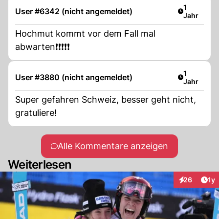
Artikel ver
1
User #6342 (nicht angemeldet)
Jahr
Hochmut kommt vor dem Fall mal
abwarten❗️❗️❗️❗️❗️
Artikel ver
1
User #3880 (nicht angemeldet)
Jahr
Super gefahren Schweiz, besser geht nicht,
gratuliere!
Alle Kommentare anzeigen
Weiterlesen
Art
26
1y
Interaktione