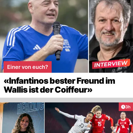
Einer von euch?
«Infantinos bester Freund im
Wallis ist der Coiffeur»
Arti
3h