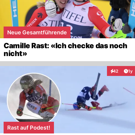
Neue Gesamtführende
Camille Rast: «Ich checke das noch
nicht»
Art
42
1y
Interaktione
Rast auf Podest!