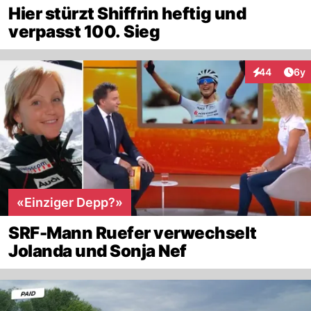
Hier stürzt Shiffrin heftig und
verpasst 100. Sieg
Arti
44
6y
Interaktionen
«Einziger Depp?»
SRF-Mann Ruefer verwechselt
Jolanda und Sonja Nef