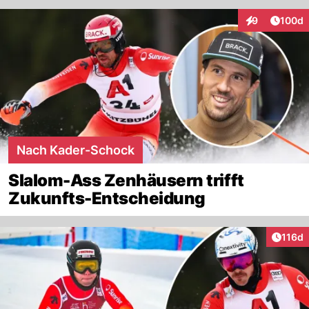
Artike
9
100d
Interaktionen
Nach Kader-Schock
Slalom-Ass Zenhäusern trifft
Zukunfts-Entscheidung
Artike
116d