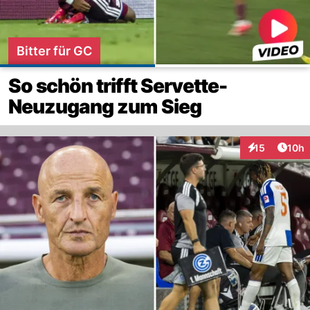
Bitter für GC
So schön trifft Servette-
Neuzugang zum Sieg
Artik
15
10h
Interaktionen