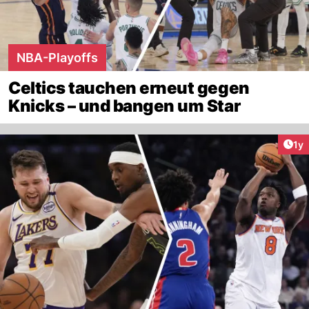
NBA-Playoffs
Celtics tauchen erneut gegen
Knicks – und bangen um Star
Art
1y