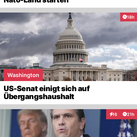
Artik
18h
Washington
US-Senat einigt sich auf
Übergangshaushalt
Artik
16
21h
Interaktionen