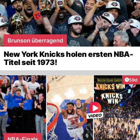
Brunson überragend
New York Knicks holen ersten NBA-
Titel seit 1973!
Artik
59d
NBA-Finals