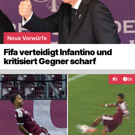
Neue Vorwürfe
Fifa verteidigt Infantino und
kritisiert Gegner scharf
Arti
3
5h
Interaktion