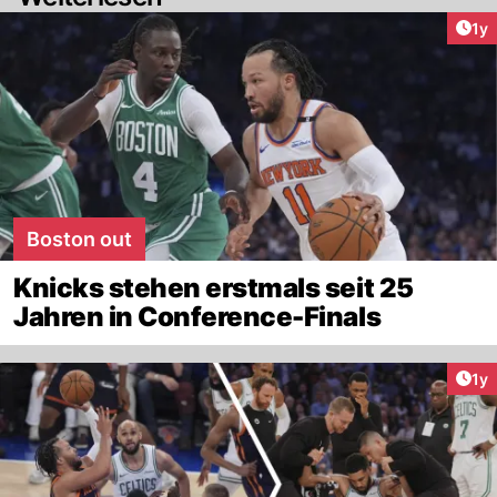
Art
1y
Boston out
Knicks stehen erstmals seit 25
Jahren in Conference-Finals
Art
1y