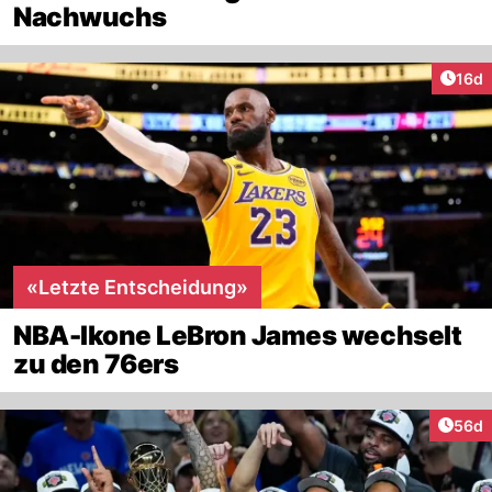
Nachwuchs
Artik
16d
«Letzte Entscheidung»
NBA-Ikone LeBron James wechselt
zu den 76ers
Artik
56d