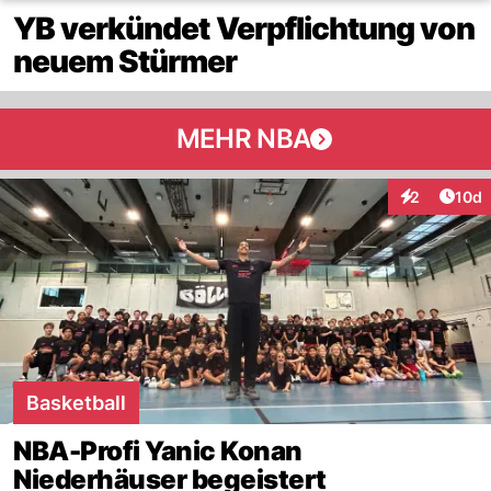
YB verkündet Verpflichtung von
neuem Stürmer
MEHR NBA
Artik
2
10d
Interaktione
Basketball
NBA-Profi Yanic Konan
Niederhäuser begeistert