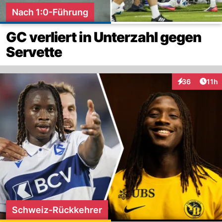
Nach 1:0-Führung
GC verliert in Unterzahl gegen
Servette
Artik
36
11h
Interaktionen
Schweiz-Rückkehrer