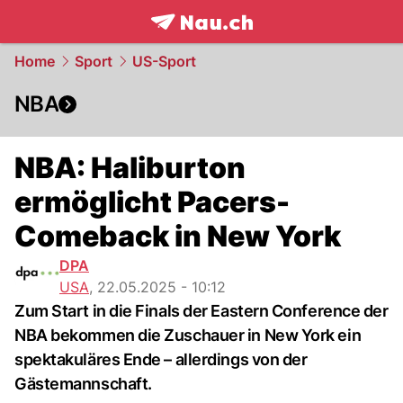
frontpage.
NAU.ch
Home
Sport
US-Sport
NBA
NBA: Haliburton
ermöglicht Pacers-
Comeback in New York
DPA
USA
,
22.05.2025 - 10:12
Zum Start in die Finals der Eastern Conference der
NBA bekommen die Zuschauer in New York ein
spektakuläres Ende – allerdings von der
Gästemannschaft.