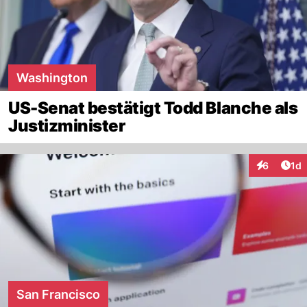
Washington
US-Senat bestätigt Todd Blanche als
Justizminister
Art
6
1d
Interaktion
San Francisco