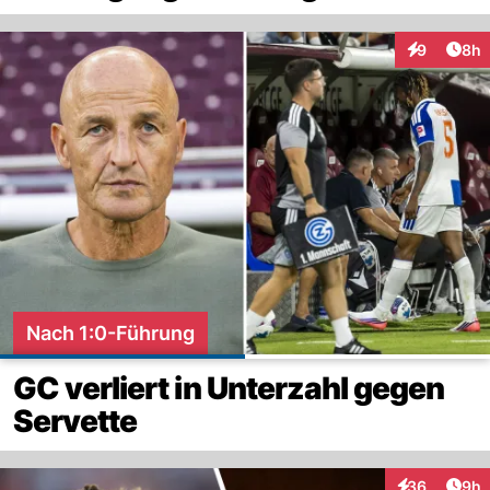
Arti
9
8h
Interaktion
Nach 1:0-Führung
GC verliert in Unterzahl gegen
Servette
Arti
36
9h