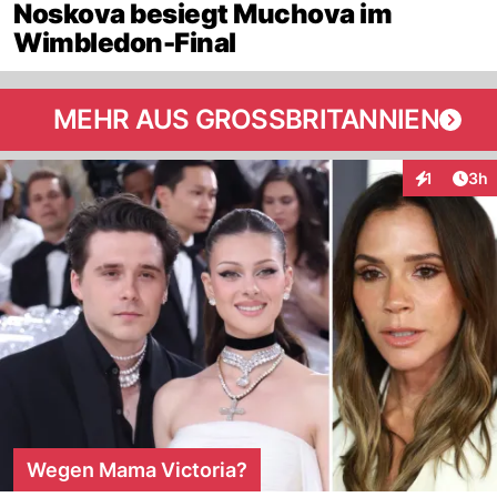
Noskova besiegt Muchova im
Wimbledon-Final
MEHR AUS GROSSBRITANNIEN
Arti
1
3h
Interaktion
Wegen Mama Victoria?