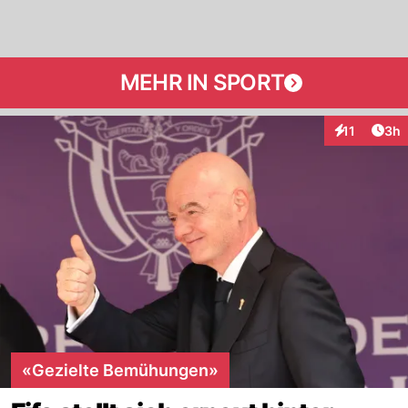
MEHR IN SPORT
Arti
11
3h
Interaktione
«Gezielte Bemühungen»