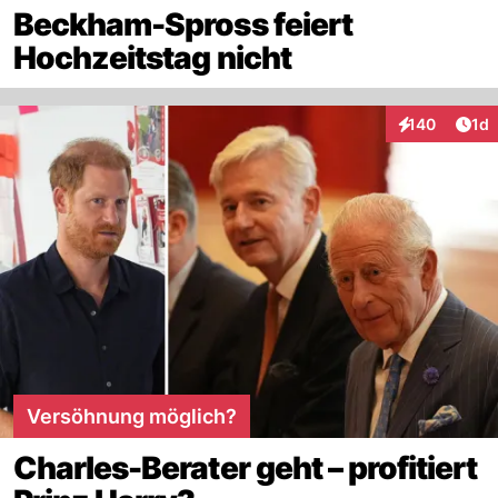
Beckham-Spross feiert
Hochzeitstag nicht
Art
140
1d
Interaktionen
Versöhnung möglich?
Charles-Berater geht – profitiert