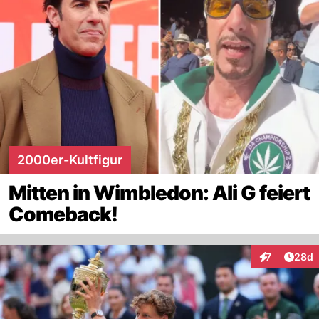
2000er-Kultfigur
Mitten in Wimbledon: Ali G feiert
Comeback!
Artik
7
28d
Interaktionen