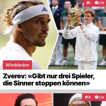
Artik
5
27d
Interaktione
Wimbledon
Zverev: «Gibt nur drei Spieler,
die Sinner stoppen können»
Artik
18
27d
Interaktionen