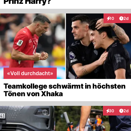
Prinz Harry?
Arti
10
2d
Interaktione
«Voll durchdacht»
Teamkollege schwärmt in höchsten
Tönen von Xhaka
Arti
30
2d
Interaktionen