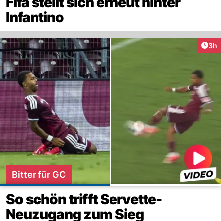
Fifa stellt sich erneut hinter
Infantino
Arti
3h
Bitter für GC
So schön trifft Servette-
Neuzugang zum Sieg