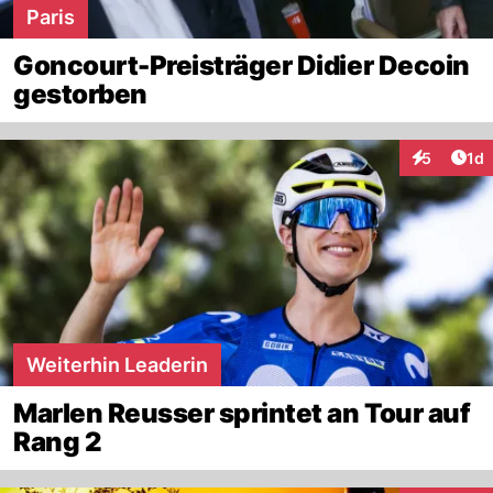
Paris
Goncourt-Preisträger Didier Decoin
gestorben
Art
5
1d
Interaktion
Weiterhin Leaderin
Marlen Reusser sprintet an Tour auf
Rang 2