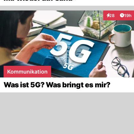
Artik
28
19h
Interaktionen
Kommunikation
Was ist 5G? Was bringt es mir?