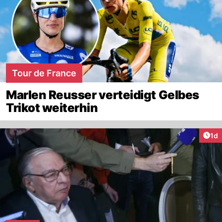
Tour de France
Marlen Reusser verteidigt Gelbes
Trikot weiterhin
Art
1d