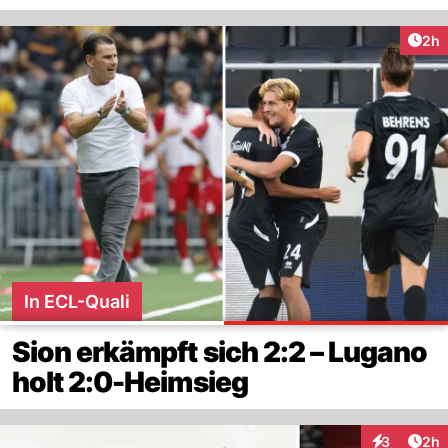
Arti
2h
In ECL-Quali
Sion erkämpft sich 2:2 – Lugano
holt 2:0-Heimsieg
Arti
3
2h