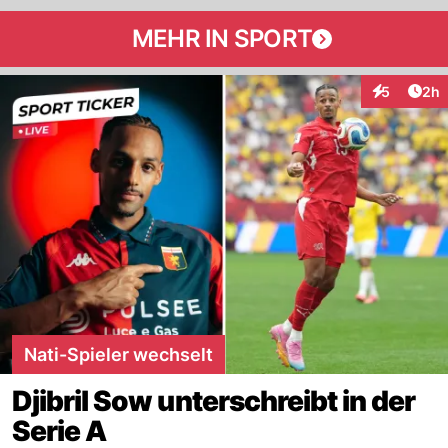
MEHR IN SPORT
Arti
5
2h
Interaktion
Nati-Spieler wechselt
Djibril Sow unterschreibt in der
Serie A