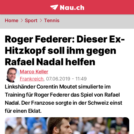
frontpage.
NAU.ch
Home
Sport
Tennis
Roger Federer: Dieser Ex-
Hitzkopf soll ihm gegen
Rafael Nadal helfen
Marco Keller
Frankreich
,
07.06.2019 - 11:49
Linkshänder Corentin Moutet simulierte im
Training für Roger Federer das Spiel von Rafael
Nadal. Der Franzose sorgte in der Schweiz einst
für einen Eklat.