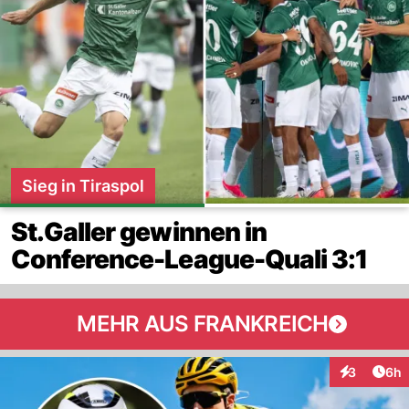
Sieg in Tiraspol
St.Galler gewinnen in
Conference-League-Quali 3:1
MEHR AUS FRANKREICH
Arti
3
6h
Interaktion