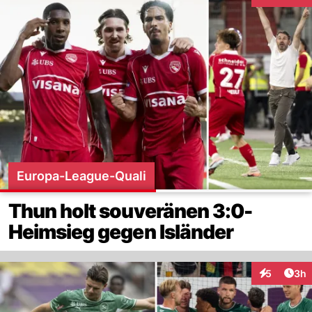
Interaktion
Europa-League-Quali
Thun holt souveränen 3:0-
Heimsieg gegen Isländer
Arti
5
3h
Interaktion