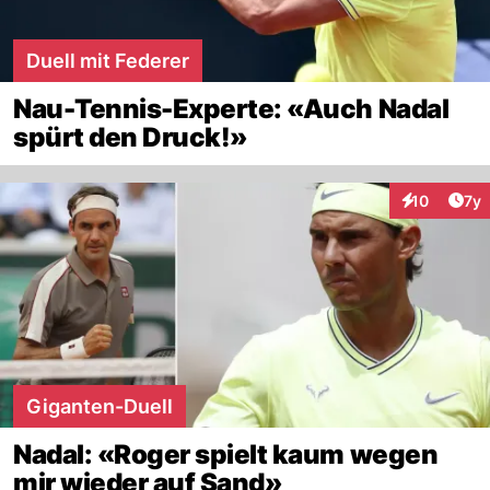
Duell mit Federer
Nau-Tennis-Experte: «Auch Nadal
spürt den Druck!»
Art
10
7y
Interaktione
Giganten-Duell
Nadal: «Roger spielt kaum wegen
mir wieder auf Sand»