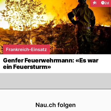
Arti
1
2d
Interaktion
Frankreich-Einsatz
Genfer Feuerwehrmann: «Es war
ein Feuersturm»
Footer
Nau.ch folgen