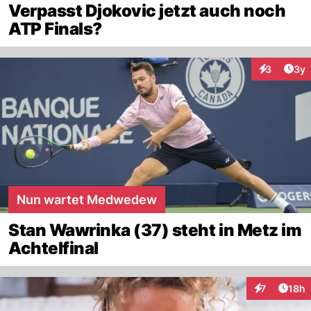
Verpasst Djokovic jetzt auch noch
ATP Finals?
Arti
3
3y
Interaktion
Nun wartet Medwedew
Stan Wawrinka (37) steht in Metz im
Achtelfinal
Artik
7
18h
Interaktione