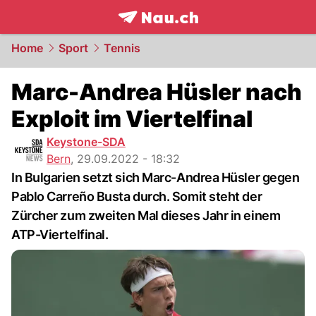
frontpage.
NAU.ch
Home
Sport
Tennis
Marc-Andrea Hüsler nach
Exploit im Viertelfinal
Keystone-SDA
Bern
,
29.09.2022 - 18:32
In Bulgarien setzt sich Marc-Andrea Hüsler gegen
Pablo Carreño Busta durch. Somit steht der
Zürcher zum zweiten Mal dieses Jahr in einem
ATP-Viertelfinal.