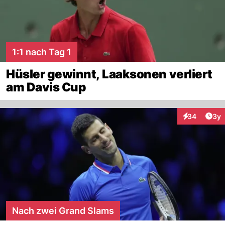
1:1 nach Tag 1
Hüsler gewinnt, Laaksonen verliert
am Davis Cup
Arti
34
3y
Interaktionen
Nach zwei Grand Slams