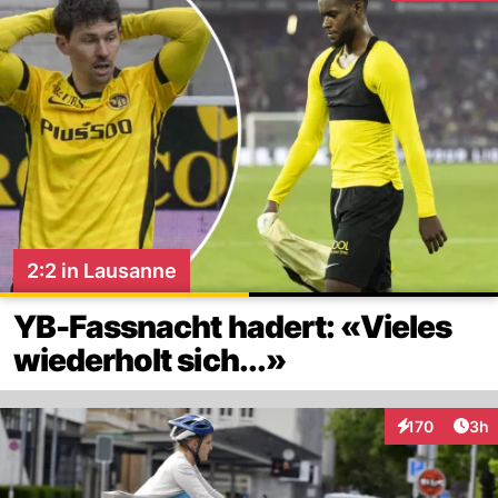
2:2 in Lausanne
YB-Fassnacht hadert: «Vieles
wiederholt sich...»
Arti
170
3h
Interaktionen