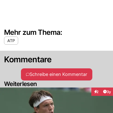
Mehr zum Thema:
ATP
Kommentare
Schreibe einen Kommentar
Weiterlesen
Arti
2
3y
Interaktion