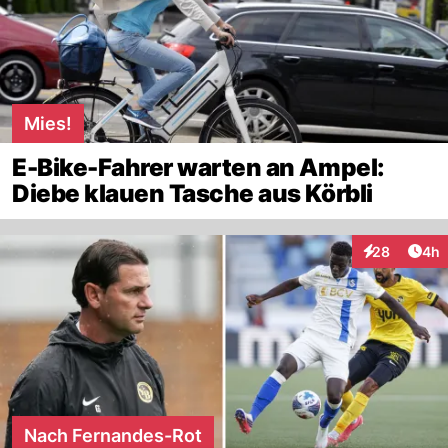
Mies!
E-Bike-Fahrer warten an Ampel:
Diebe klauen Tasche aus Körbli
Arti
28
4h
Interaktionen
Nach Fernandes-Rot