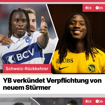
Arti
29
2h
Interaktionen
Schweiz-Rückkehrer
YB verkündet Verpflichtung von
neuem Stürmer
Arti
28
3h
Interaktionen