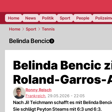
Home
News
Politik
Sport
People
Polizei
Home
Sport
Tennis
Belinda Bencic
Belinda Bencic z
Roland-Garros-A
Ronny Reisch
Frankreich
,
29.05.2026 - 22:05
Nach Jil Teichmann schafft es mit Belinda Benc
Sie schlägt Peyton Stearns mit 6:3 und 6:3.