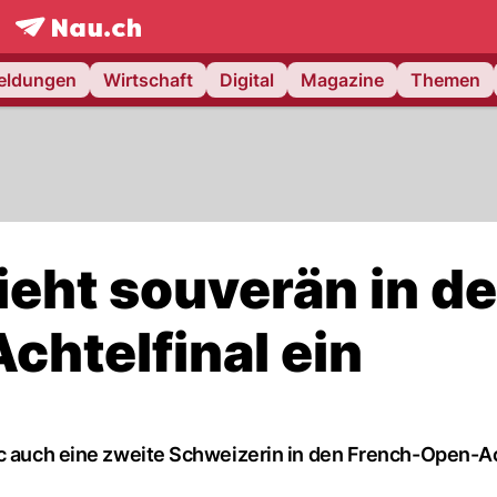
frontpage.
NAU.ch
meldungen
Wirtschaft
Digital
Magazine
Themen
ieht souverän in d
chtelfinal ein
ic auch eine zweite Schweizerin in den French-Open-Ac