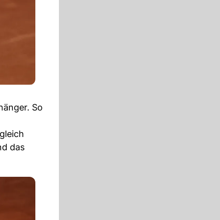
hänger. So
gleich
nd das