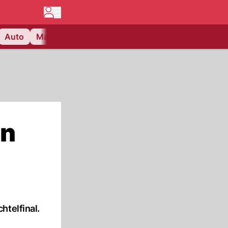
Auto
Matchcenter
Videos
Nau Plus
Lifestyle
en
htelfinal.