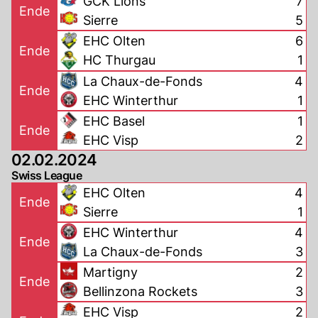
GCK Lions
7
Ende
Sierre
5
EHC Olten
6
Ende
HC Thurgau
1
La Chaux-de-Fonds
4
Ende
EHC Winterthur
1
EHC Basel
1
Ende
EHC Visp
2
02.02.2024
Swiss League
EHC Olten
4
Ende
Sierre
1
EHC Winterthur
4
Ende
La Chaux-de-Fonds
3
Martigny
2
Ende
Bellinzona Rockets
3
EHC Visp
2