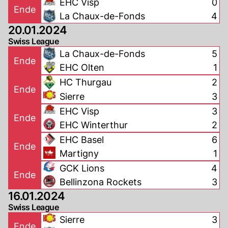
EHC Visp
0
Ende
La Chaux-de-Fonds
4
20.01.2024
Swiss League
La Chaux-de-Fonds
5
Ende
EHC Olten
1
HC Thurgau
2
Ende
Sierre
3
EHC Visp
3
Ende
EHC Winterthur
2
EHC Basel
6
Ende
Martigny
1
GCK Lions
4
Ende
Bellinzona Rockets
3
16.01.2024
Swiss League
Sierre
3
Ende