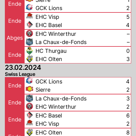
Ende
GCK Lions
2
EHC Visp
5
Ende
EHC Basel
4
EHC Winterthur
–
Abges
La Chaux-de-Fonds
–
HC Thurgau
0
Ende
EHC Olten
3
23.02.2024
Swiss League
GCK Lions
4
Ende
Sierre
2
La Chaux-de-Fonds
3
Ende
EHC Winterthur
2
EHC Basel
6
Ende
EHC Visp
2
EHC Olten
8