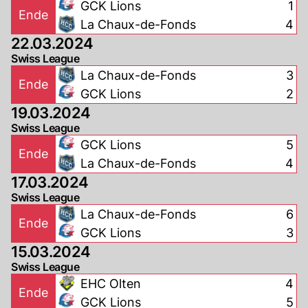
GCK Lions
1
Ende
La Chaux-de-Fonds
4
22.03.2024
Swiss League
La Chaux-de-Fonds
3
Ende
GCK Lions
2
19.03.2024
Swiss League
GCK Lions
5
Ende
La Chaux-de-Fonds
4
17.03.2024
Swiss League
La Chaux-de-Fonds
6
Ende
GCK Lions
3
15.03.2024
Swiss League
EHC Olten
4
Ende
GCK Lions
5