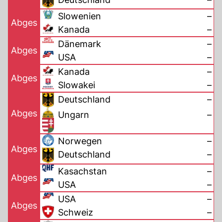
Slowenien
–
Abges
Kanada
–
Dänemark
–
Abges
USA
–
Kanada
–
Abges
Slowakei
–
Deutschland
–
Abges
Ungarn
–
Norwegen
–
Abges
Deutschland
–
Kasachstan
–
Abges
USA
–
USA
–
Abges
Schweiz
–