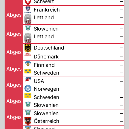
Schweiz
–
Frankreich
–
Abges
Lettland
–
Slowenien
–
Abges
Lettland
–
Deutschland
–
Abges
Dänemark
–
Finnland
–
Abges
Schweden
–
USA
–
Abges
Norwegen
–
Schweden
–
Abges
Slowenien
–
Slowenien
–
Abges
Österreich
–