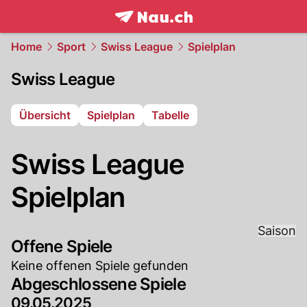
frontpage.
NAU.ch
Home
Sport
Swiss League
Spielplan
Swiss League
Übersicht
Spielplan
Tabelle
Swiss League
Spielplan
Saison
Offene Spiele
Keine offenen Spiele gefunden
Abgeschlossene Spiele
09.05.2025