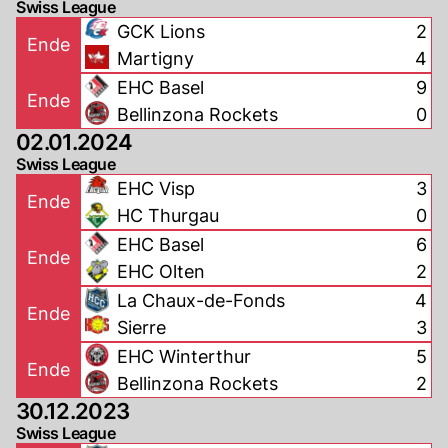
Swiss League
GCK Lions
2
Ende
Martigny
4
EHC Basel
9
Ende
Bellinzona Rockets
0
02.01.2024
Swiss League
EHC Visp
3
Ende
HC Thurgau
0
EHC Basel
6
Ende
EHC Olten
2
La Chaux-de-Fonds
4
Ende
Sierre
3
EHC Winterthur
5
Ende
Bellinzona Rockets
2
30.12.2023
Swiss League