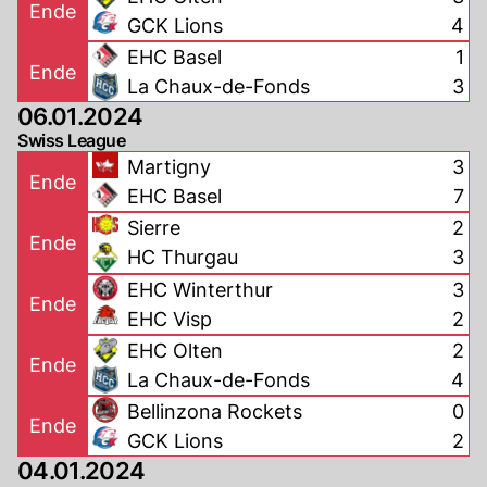
Ende
GCK Lions
4
EHC Basel
1
Ende
La Chaux-de-Fonds
3
06.01.2024
Swiss League
Martigny
3
Ende
EHC Basel
7
Sierre
2
Ende
HC Thurgau
3
EHC Winterthur
3
Ende
EHC Visp
2
EHC Olten
2
Ende
La Chaux-de-Fonds
4
Bellinzona Rockets
0
Ende
GCK Lions
2
04.01.2024