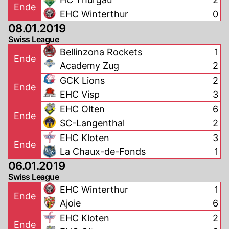
Ende
EHC Winterthur
0
08.01.2019
Swiss League
Bellinzona Rockets
1
Ende
Academy Zug
2
GCK Lions
2
Ende
EHC Visp
3
EHC Olten
6
Ende
SC-Langenthal
2
EHC Kloten
3
Ende
La Chaux-de-Fonds
1
06.01.2019
Swiss League
EHC Winterthur
1
Ende
Ajoie
6
EHC Kloten
2
Ende