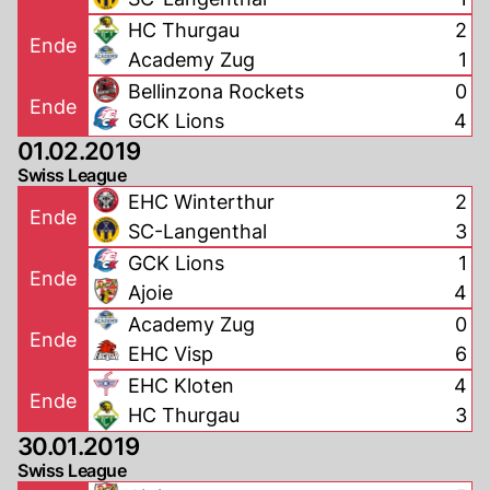
HC Thurgau
2
Ende
Academy Zug
1
Bellinzona Rockets
0
Ende
GCK Lions
4
01.02.2019
Swiss League
EHC Winterthur
2
Ende
SC-Langenthal
3
GCK Lions
1
Ende
Ajoie
4
Academy Zug
0
Ende
EHC Visp
6
EHC Kloten
4
Ende
HC Thurgau
3
30.01.2019
Swiss League