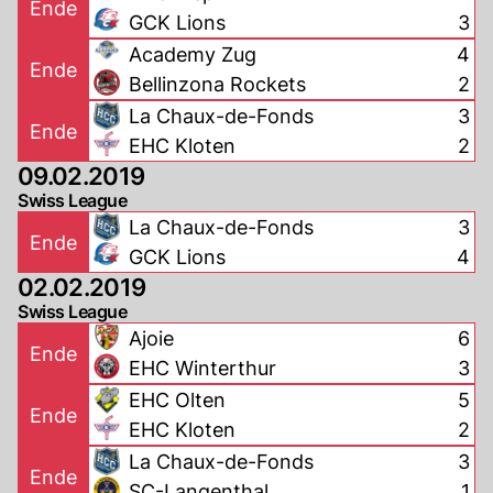
Ende
GCK Lions
3
Academy Zug
4
Ende
Bellinzona Rockets
2
La Chaux-de-Fonds
3
Ende
EHC Kloten
2
09.02.2019
Swiss League
La Chaux-de-Fonds
3
Ende
GCK Lions
4
02.02.2019
Swiss League
Ajoie
6
Ende
EHC Winterthur
3
EHC Olten
5
Ende
EHC Kloten
2
La Chaux-de-Fonds
3
Ende
SC-Langenthal
1