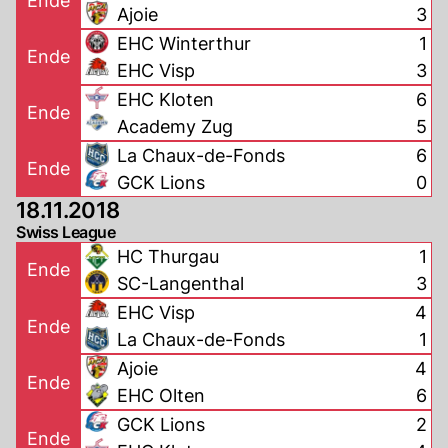
Ende
Ajoie
3
EHC Winterthur
1
Ende
EHC Visp
3
EHC Kloten
6
Ende
Academy Zug
5
La Chaux-de-Fonds
6
Ende
GCK Lions
0
18.11.2018
Swiss League
HC Thurgau
1
Ende
SC-Langenthal
3
EHC Visp
4
Ende
La Chaux-de-Fonds
1
Ajoie
4
Ende
EHC Olten
6
GCK Lions
2
Ende