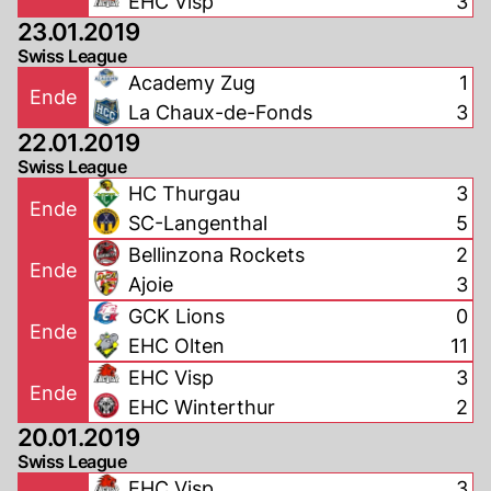
EHC Visp
3
23.01.2019
Swiss League
Academy Zug
1
Ende
La Chaux-de-Fonds
3
22.01.2019
Swiss League
HC Thurgau
3
Ende
SC-Langenthal
5
Bellinzona Rockets
2
Ende
Ajoie
3
GCK Lions
0
Ende
EHC Olten
11
EHC Visp
3
Ende
EHC Winterthur
2
20.01.2019
Swiss League
EHC Visp
3