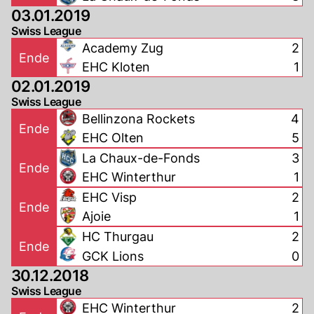
03.01.2019
Swiss League
Academy Zug
2
Ende
EHC Kloten
1
02.01.2019
Swiss League
Bellinzona Rockets
4
Ende
EHC Olten
5
La Chaux-de-Fonds
3
Ende
EHC Winterthur
1
EHC Visp
2
Ende
Ajoie
1
HC Thurgau
2
Ende
GCK Lions
0
30.12.2018
Swiss League
EHC Winterthur
2