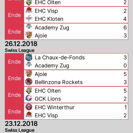
EHC Olten
2
EHC Visp
2
Ende
EHC Kloten
4
Academy Zug
6
Ende
Ajoie
3
26.12.2018
Swiss League
La Chaux-de-Fonds
3
Ende
Academy Zug
0
Ajoie
5
Ende
Bellinzona Rockets
3
EHC Olten
5
Ende
GCK Lions
2
EHC Winterthur
1
Ende
EHC Visp
2
23.12.2018
Swiss League