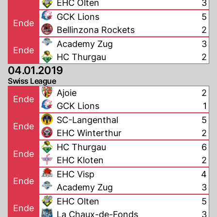
EHC Olten
3
GCK Lions
5
Ende
Bellinzona Rockets
2
Academy Zug
3
Ende
HC Thurgau
2
04.01.2019
Swiss League
Ajoie
2
Ende
GCK Lions
1
SC-Langenthal
5
Ende
EHC Winterthur
2
HC Thurgau
6
Ende
EHC Kloten
2
EHC Visp
4
Ende
Academy Zug
3
EHC Olten
5
Ende
La Chaux-de-Fonds
3