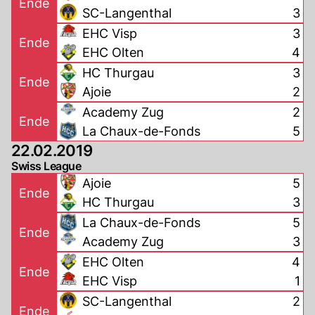
Ende
SC-Langenthal
3
EHC Visp
3
Ende
EHC Olten
4
HC Thurgau
3
Ende
Ajoie
2
Academy Zug
2
Ende
La Chaux-de-Fonds
5
22.02.2019
Swiss League
Ajoie
5
Ende
HC Thurgau
3
La Chaux-de-Fonds
5
Ende
Academy Zug
3
EHC Olten
4
Ende
EHC Visp
1
SC-Langenthal
2
Ende