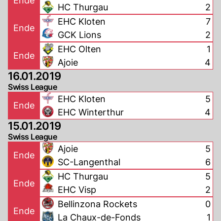
Ende
HC Thurgau
2
EHC Kloten
7
Ende
GCK Lions
2
EHC Olten
1
Ende
Ajoie
4
16.01.2019
Swiss League
EHC Kloten
5
Ende
EHC Winterthur
4
15.01.2019
Swiss League
Ajoie
5
Ende
SC-Langenthal
6
HC Thurgau
5
Ende
EHC Visp
2
Bellinzona Rockets
0
Ende
La Chaux-de-Fonds
1