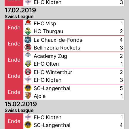
EHC Kloten
3
17.02.2019
Swiss League
EHC Visp
1
Ende
HC Thurgau
2
La Chaux-de-Fonds
4
Ende
Bellinzona Rockets
3
Academy Zug
2
Ende
EHC Olten
1
EHC Winterthur
2
Ende
EHC Kloten
3
SC-Langenthal
5
Ende
Ajoie
1
15.02.2019
Swiss League
EHC Kloten
1
Ende
SC-Langenthal
4