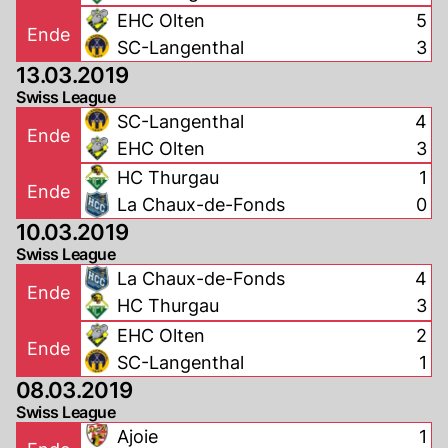
EHC Olten
5
Ende
SC-Langenthal
3
13.03.2019
Swiss League
SC-Langenthal
4
Ende
EHC Olten
3
HC Thurgau
1
Ende
La Chaux-de-Fonds
0
10.03.2019
Swiss League
La Chaux-de-Fonds
4
Ende
HC Thurgau
3
EHC Olten
2
Ende
SC-Langenthal
1
08.03.2019
Swiss League
Ajoie
1