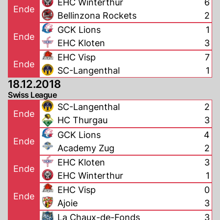
EHC Winterthur
6
Ende
Bellinzona Rockets
2
GCK Lions
1
Ende
EHC Kloten
3
EHC Visp
7
Ende
SC-Langenthal
1
18.12.2018
Swiss League
SC-Langenthal
2
Ende
HC Thurgau
3
GCK Lions
4
Ende
Academy Zug
2
EHC Kloten
3
Ende
EHC Winterthur
1
EHC Visp
0
Ende
Ajoie
3
La Chaux-de-Fonds
3