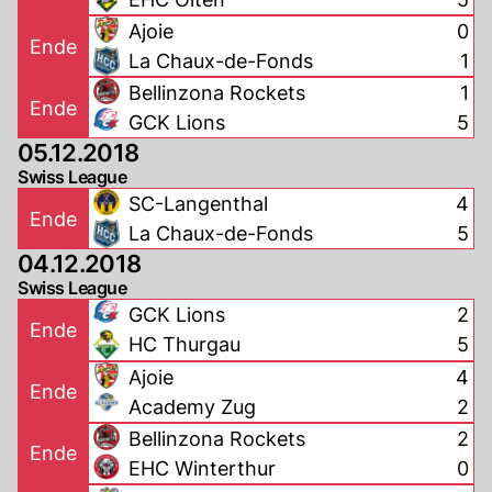
Ajoie
0
Ende
La Chaux-de-Fonds
1
Bellinzona Rockets
1
Ende
GCK Lions
5
05.12.2018
Swiss League
SC-Langenthal
4
Ende
La Chaux-de-Fonds
5
04.12.2018
Swiss League
GCK Lions
2
Ende
HC Thurgau
5
Ajoie
4
Ende
Academy Zug
2
Bellinzona Rockets
2
Ende
EHC Winterthur
0