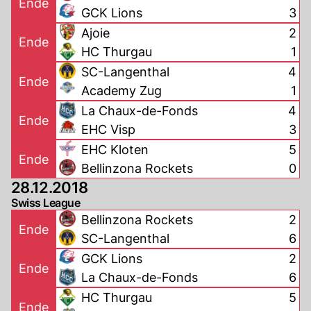
Ende
GCK Lions
3
Ajoie
2
Ende
HC Thurgau
1
SC-Langenthal
4
Ende
Academy Zug
1
La Chaux-de-Fonds
4
Ende
EHC Visp
3
EHC Kloten
5
Ende
Bellinzona Rockets
0
28.12.2018
Swiss League
Bellinzona Rockets
2
Ende
SC-Langenthal
6
GCK Lions
2
Ende
La Chaux-de-Fonds
6
HC Thurgau
5
Ende