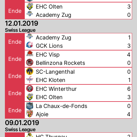
EHC Olten
3
Ende
Academy Zug
0
12.01.2019
Swiss League
Academy Zug
1
Ende
GCK Lions
3
EHC Visp
4
Ende
Bellinzona Rockets
0
SC-Langenthal
0
Ende
EHC Kloten
1
EHC Winterthur
6
Ende
EHC Olten
3
La Chaux-de-Fonds
0
Ende
Ajoie
4
09.01.2019
Swiss League
HC Thurgau
2