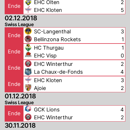
EHC Olten
2
Ende
EHC Kloten
5
02.12.2018
Swiss League
SC-Langenthal
3
Ende
Bellinzona Rockets
1
HC Thurgau
1
Ende
EHC Visp
0
EHC Winterthur
2
Ende
La Chaux-de-Fonds
4
EHC Kloten
3
Ende
Ajoie
2
01.12.2018
Swiss League
GCK Lions
4
Ende
EHC Winterthur
2
30.11.2018