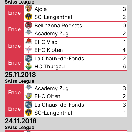
Swiss League
Ajoie
3
Ende
SC-Langenthal
2
Bellinzona Rockets
0
Ende
Academy Zug
2
EHC Visp
1
Ende
EHC Kloten
4
La Chaux-de-Fonds
2
Ende
HC Thurgau
6
25.11.2018
Swiss League
Academy Zug
3
Ende
EHC Olten
2
La Chaux-de-Fonds
3
Ende
SC-Langenthal
1
24.11.2018
Swiss League