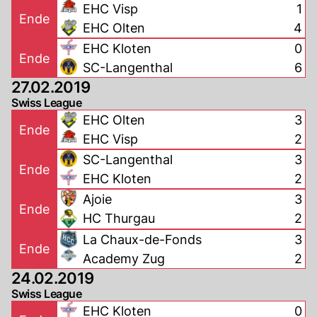
EHC Visp
1
Ende
EHC Olten
4
EHC Kloten
0
Ende
SC-Langenthal
6
27.02.2019
Swiss League
EHC Olten
3
Ende
EHC Visp
2
SC-Langenthal
3
Ende
EHC Kloten
2
Ajoie
3
Ende
HC Thurgau
2
La Chaux-de-Fonds
3
Ende
Academy Zug
2
24.02.2019
Swiss League
EHC Kloten
0