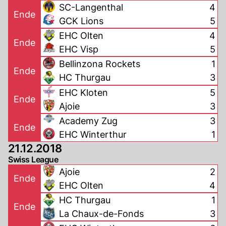
SC-Langenthal
4
Ende
GCK Lions
5
EHC Olten
4
Ende
EHC Visp
5
Bellinzona Rockets
1
Ende
HC Thurgau
3
EHC Kloten
5
Ende
Ajoie
3
Academy Zug
3
Ende
EHC Winterthur
1
21.12.2018
Swiss League
Ajoie
2
Ende
EHC Olten
4
HC Thurgau
1
Ende
La Chaux-de-Fonds
3