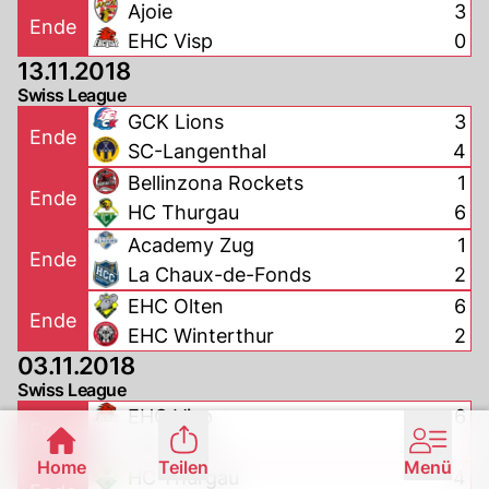
Ajoie
3
Ende
EHC Visp
0
13.11.2018
Swiss League
GCK Lions
3
Ende
SC-Langenthal
4
Bellinzona Rockets
1
Ende
HC Thurgau
6
Academy Zug
1
Ende
La Chaux-de-Fonds
2
EHC Olten
6
Ende
EHC Winterthur
2
03.11.2018
Swiss League
EHC Visp
6
Ende
GCK Lions
1
Home
Teilen
Menü
HC Thurgau
4