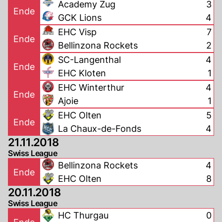
Academy Zug
3
Ende
GCK Lions
4
EHC Visp
7
Ende
Bellinzona Rockets
2
SC-Langenthal
4
Ende
EHC Kloten
1
EHC Winterthur
4
Ende
Ajoie
1
EHC Olten
5
Ende
La Chaux-de-Fonds
4
21.11.2018
Swiss League
Bellinzona Rockets
4
Ende
EHC Olten
8
20.11.2018
Swiss League
HC Thurgau
0