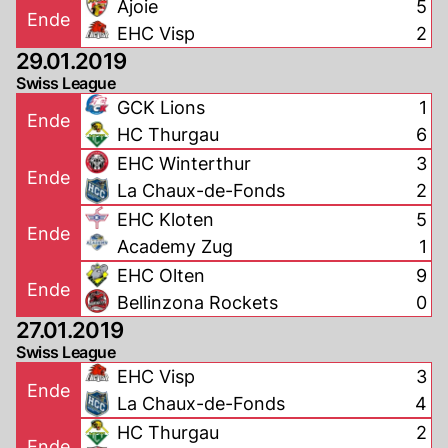
Ajoie
5
Ende
EHC Visp
2
29.01.2019
Swiss League
GCK Lions
1
Ende
HC Thurgau
6
EHC Winterthur
3
Ende
La Chaux-de-Fonds
2
EHC Kloten
5
Ende
Academy Zug
1
EHC Olten
9
Ende
Bellinzona Rockets
0
27.01.2019
Swiss League
EHC Visp
3
Ende
La Chaux-de-Fonds
4
HC Thurgau
2
Ende