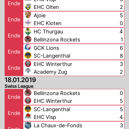
Ende
EHC Olten
2
Ajoie
5
Ende
EHC Kloten
0
HC Thurgau
4
Ende
Bellinzona Rockets
1
GCK Lions
6
Ende
SC-Langenthal
8
EHC Winterthur
3
Ende
Academy Zug
2
18.01.2019
Swiss League
Bellinzona Rockets
0
Ende
EHC Winterthur
5
SC-Langenthal
5
Ende
EHC Visp
4
La Chaux-de-Fonds
3