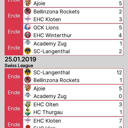
Ajoie
5
Bellinzona Rockets
2
Ende
EHC Kloten
3
GCK Lions
5
Ende
EHC Winterthur
4
Academy Zug
1
Ende
SC-Langenthal
2
25.01.2019
Swiss League
SC-Langenthal
12
Ende
Bellinzona Rockets
1
Ajoie
5
Ende
Academy Zug
0
EHC Olten
3
Ende
HC Thurgau
1
EHC Kloten
7
Ende