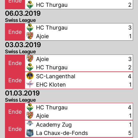
Ende
HC Thurgau
2
06.03.2019
Swiss League
HC Thurgau
3
Ende
Ajoie
1
03.03.2019
Swiss League
Ajoie
3
Ende
HC Thurgau
2
SC-Langenthal
4
Ende
EHC Kloten
1
01.03.2019
Swiss League
HC Thurgau
4
Ende
Ajoie
1
Academy Zug
1
Ende
La Chaux-de-Fonds
5