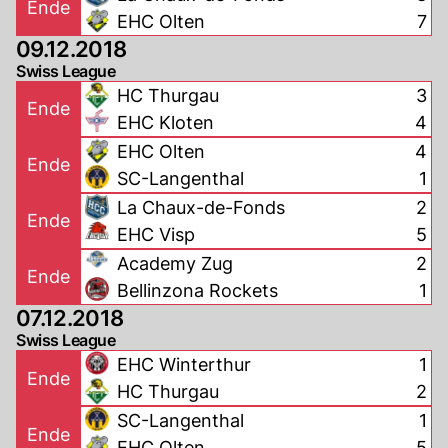
Ende
EHC Olten
7
09.12.2018
Swiss League
HC Thurgau
3
Ende
EHC Kloten
4
EHC Olten
4
Ende
SC-Langenthal
1
La Chaux-de-Fonds
2
Ende
EHC Visp
5
Academy Zug
2
Ende
Bellinzona Rockets
1
07.12.2018
Swiss League
EHC Winterthur
1
Ende
HC Thurgau
2
SC-Langenthal
1
Ende
EHC Olten
5