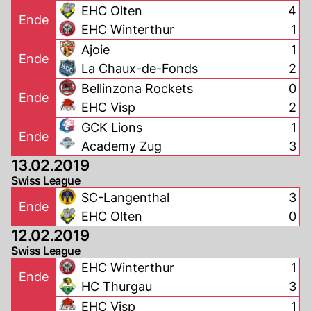
EHC Olten
4
Ende
EHC Winterthur
1
Ajoie
1
Ende
La Chaux-de-Fonds
2
Bellinzona Rockets
0
Ende
EHC Visp
2
GCK Lions
1
Ende
Academy Zug
3
13.02.2019
Swiss League
SC-Langenthal
3
Ende
EHC Olten
0
12.02.2019
Swiss League
EHC Winterthur
1
Ende
HC Thurgau
3
EHC Visp
1