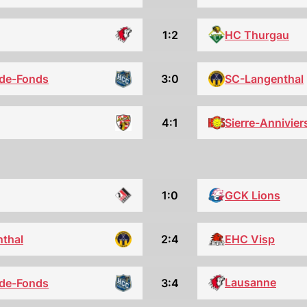
HC Thurgau
1:2
3:0
SC-Langenthal
de-Fonds
4:1
Sierre-Annivier
1:0
GCK Lions
thal
2:4
EHC Visp
Lausanne
3:4
de-Fonds