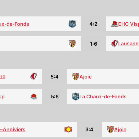
4:2
EHC Vis
ux-de-Fonds
Lausann
1:6
ne
5:4
Ajoie
sp
5:6
La Chaux-de-Fonds
e-Anniviers
3:4
Ajoie