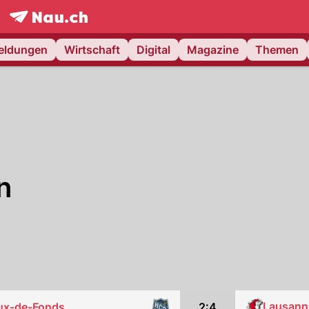
frontpage.
NAU.ch
meldungen
Wirtschaft
Digital
Magazine
Themen
n
Lausann
2:4
ux-de-Fonds