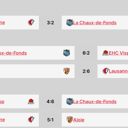
ne
3:2
La Chaux-de-Fonds
6:2
EHC Vis
ux-de-Fonds
Lausann
2:6
sp
4:6
La Chaux-de-Fonds
ne
5:1
Ajoie