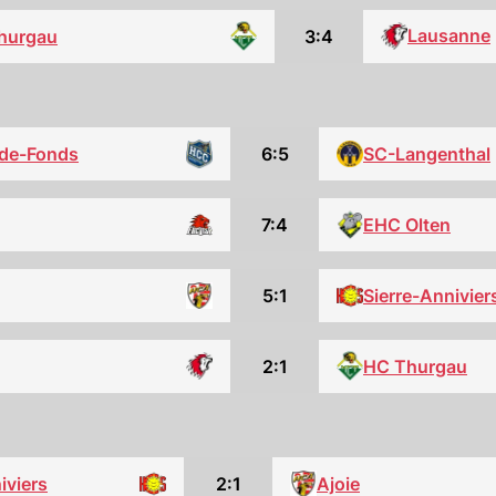
Lausanne
hurgau
3:4
6:5
SC-Langenthal
de-Fonds
EHC Olten
7:4
5:1
Sierre-Annivier
HC Thurgau
2:1
iviers
2:1
Ajoie