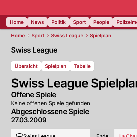
Home
News
Politik
Sport
People
Polizei
Home
Sport
Swiss League
Spielplan
Swiss League
Übersicht
Spielplan
Tabelle
Swiss League Spielpla
Offene Spiele
Keine offenen Spiele gefunden
Abgeschlossene Spiele
27.03.2009
Swiss League
Ende
La Cha