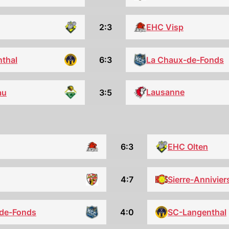
2:3
EHC Visp
thal
6:3
La Chaux-de-Fonds
Lausanne
au
3:5
EHC Olten
6:3
4:7
Sierre-Annivier
4:0
SC-Langenthal
de-Fonds