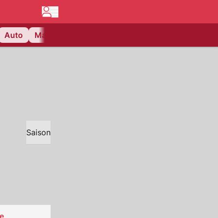
Auto
Matchcenter
Videos
Nau Plus
Lifestyle
Saison
e