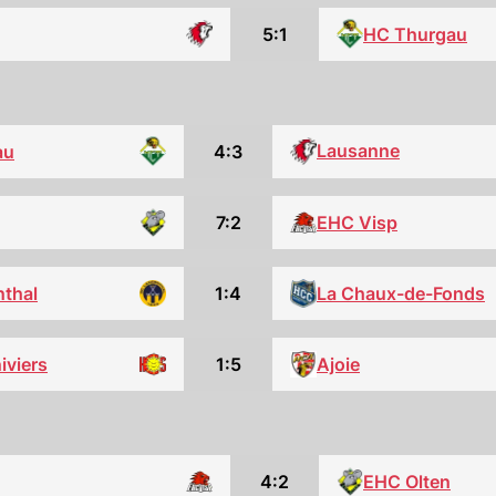
HC Thurgau
5:1
Lausanne
au
4:3
7:2
EHC Visp
thal
1:4
La Chaux-de-Fonds
iviers
1:5
Ajoie
EHC Olten
4:2