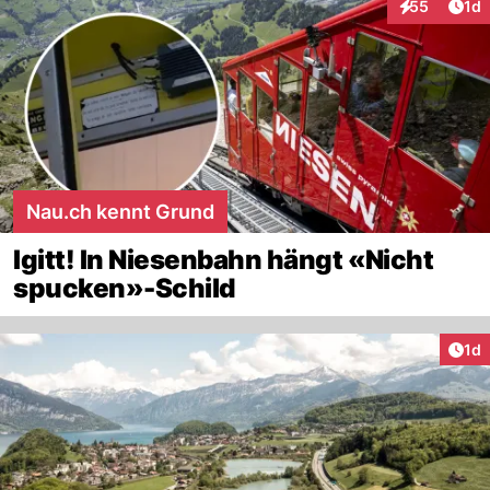
Art
55
1d
Interaktione
Nau.ch kennt Grund
Igitt! In Niesenbahn hängt «Nicht
spucken»-Schild
Art
1d