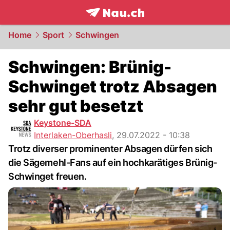
frontpage.
NAU.ch
Home
Sport
Schwingen
Schwingen: Brünig-
Schwinget trotz Absagen
sehr gut besetzt
Keystone-SDA
Interlaken-Oberhasli
,
29.07.2022 - 10:38
Trotz diverser prominenter Absagen dürfen sich
die Sägemehl-Fans auf ein hochkarätiges Brünig-
Schwinget freuen.