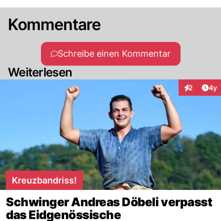
Kommentare
Schreibe einen Kommentar
Weiterlesen
Arti
2
4y
Interaktion
Kreuzbandriss!
Schwinger Andreas Döbeli verpasst
das Eidgenössische