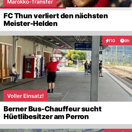
Marokko-Transfer
FC Thun verliert den nächsten
Meister-Helden
Arti
110
9h
Interaktionen
Voller Einsatz!
Berner Bus-Chauffeur sucht
Hüetlibesitzer am Perron