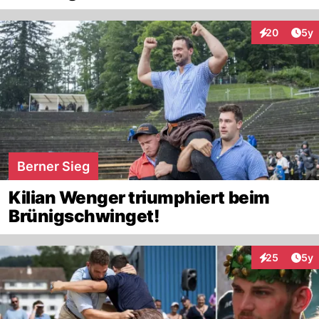
Arti
20
5y
Interaktionen
Berner Sieg
Kilian Wenger triumphiert beim
Brünigschwinget!
Arti
25
5y
Interaktionen