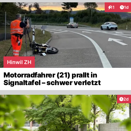
Art
11
1d
Interaktione
Hinwil ZH
Motorradfahrer (21) prallt in
Signaltafel – schwer verletzt
Arti
2d