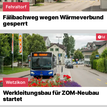
Fehraltorf
Fälibachweg wegen Wärmeverbund
gesperrt
Art
1d
Wetzikon
Werkleitungsbau für ZOM-Neubau
startet