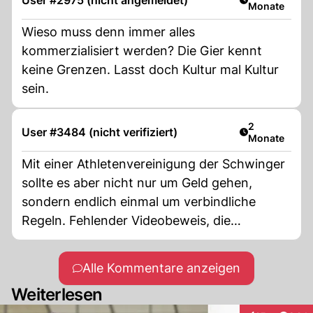
User #2975 (nicht angemeldet)
Monate
Wieso muss denn immer alles
kommerzialisiert werden? Die Gier kennt
keine Grenzen. Lasst doch Kultur mal Kultur
sein.
Artikel veröff
2
User #3484 (nicht verifiziert)
Monate
Mit einer Athletenvereinigung der Schwinger
sollte es aber nicht nur um Geld gehen,
sondern endlich einmal um verbindliche
Regeln. Fehlender Videobeweis, die
subjektive Notengebung, das Regelwerk und
die Wettkampfformate, die zu tief in der
Alle Kommentare anzeigen
Tradition verwurzelt sind, sollten dringend
Weiterlesen
überarbeitet werden. Das