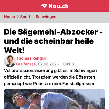
frontpage.
NAU.ch
Home
Sport
Schwingen
Die Sägemehl-Abzocker -
und die scheinbar heile
Welt!
Thomas Renggli
Greifensee
,
02.06.2026 - 04:03
Vollprofessionalisierung gibt es im Schwingen
offiziell nicht. Trotzdem werden die Bösesten
gemanagt wie Popstars oder Fussballgrössen.