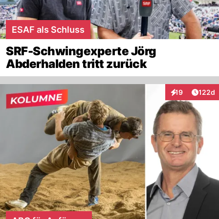
ESAF als Schluss
SRF-Schwingexperte Jörg
Abderhalden tritt zurück
Artike
19
122d
Interaktionen