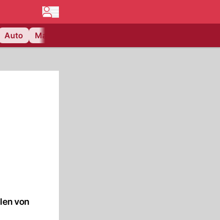
Auto
Matchcenter
Videos
Nau Plus
Lifestyle
llen von