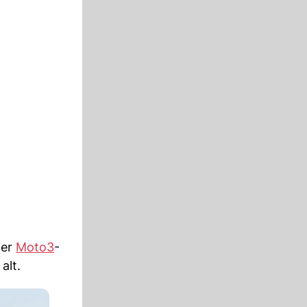
der
Moto3
-
alt.