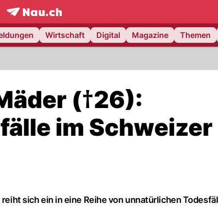
frontpage.
NAU.ch
meldungen
Wirtschaft
Digital
Magazine
Themen
Mäder (†26):
fälle im Schweizer
 reiht sich ein in eine Reihe von unnatürlichen Todesfä