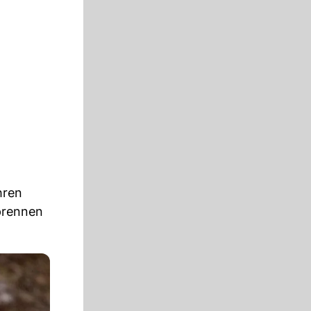
hren
uprennen