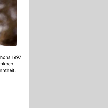
thons 1997
enkoch
nntheit.