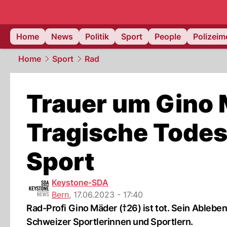
Home
News
Politik
Sport
People
Polizei
Home
Sport
Rad
Trauer um Gino 
Tragische Todes
Sport
Keystone-SDA
Bern
,
17.06.2023 - 17:40
Rad-Profi Gino Mäder (†26) ist tot. Sein Ableben
Schweizer Sportlerinnen und Sportlern.