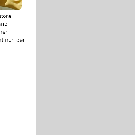
stone
hne
chen
mt nun der