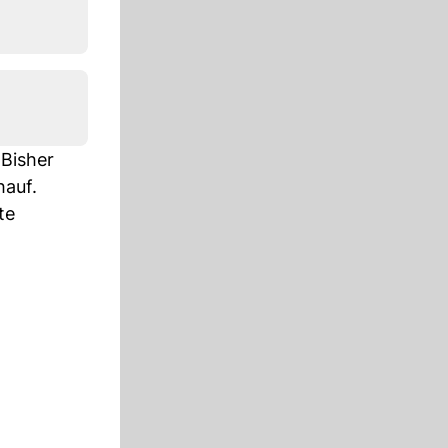
 Bisher
hauf.
te