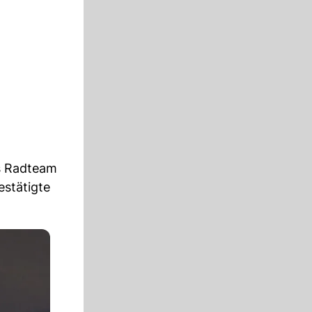
as Radteam
estätigte