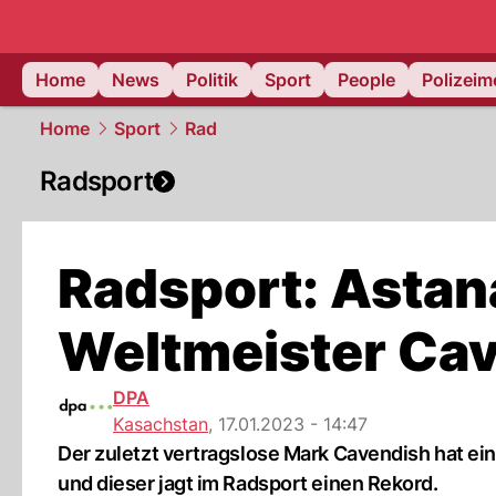
Home
News
Politik
Sport
People
Polizei
Home
Sport
Rad
Radsport
Radsport: Astana
Weltmeister Ca
DPA
Kasachstan
,
17.01.2023 - 14:47
Der zuletzt vertragslose Mark Cavendish hat ei
und dieser jagt im Radsport einen Rekord.