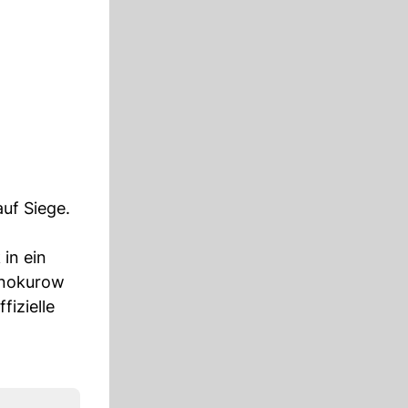
uf Siege.
in ein
inokurow
izielle