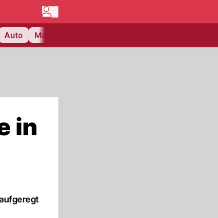
Auto
Matchcenter
Videos
Nau Plus
Lifestyle
e in
 aufgeregt