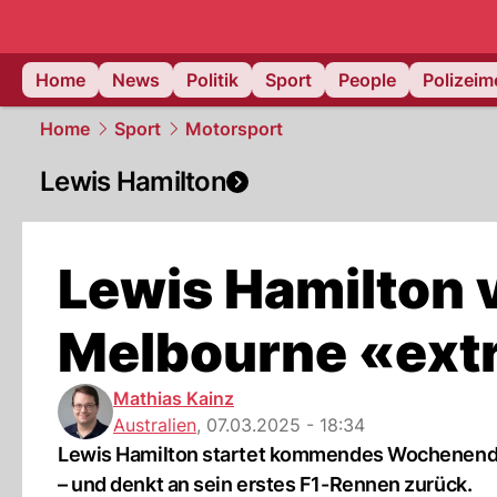
Home
News
Politik
Sport
People
Polizei
Home
Sport
Motorsport
Lewis Hamilton
Lewis Hamilton v
Melbourne «ext
Mathias Kainz
Australien
,
07.03.2025 - 18:34
Lewis Hamilton startet kommendes Wochenende ein
– und denkt an sein erstes F1-Rennen zurück.