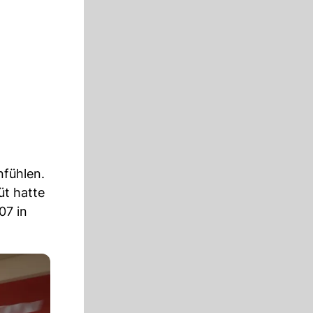
fühlen.
üt hatte
07 in