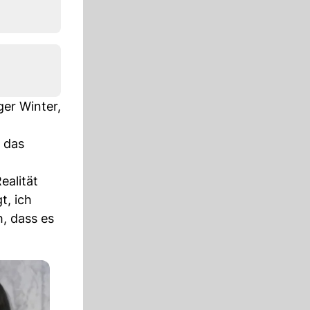
ger Winter,
 das
ealität
t, ich
h, dass es