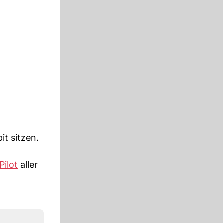
t sitzen.
Pilot
aller