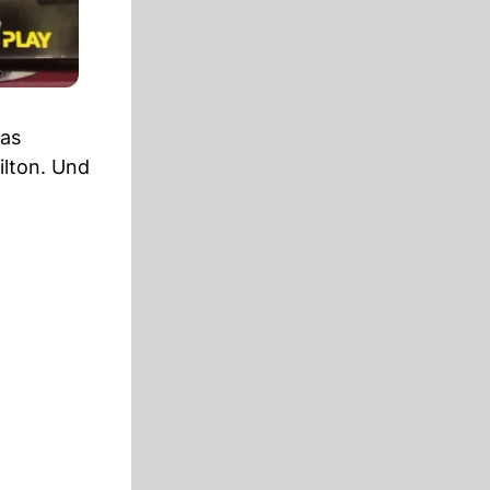
das
ilton. Und