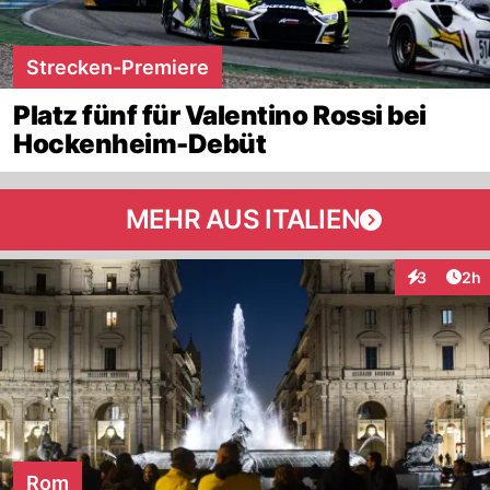
Strecken-Premiere
Platz fünf für Valentino Rossi bei
Hockenheim-Debüt
MEHR AUS ITALIEN
Arti
3
2h
Interaktion
Rom