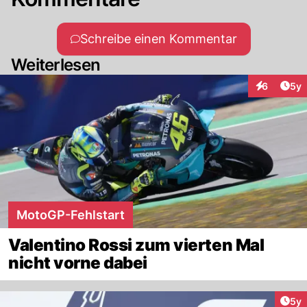
Schreibe einen Kommentar
Weiterlesen
Arti
6
5y
Interaktion
MotoGP-Fehlstart
Valentino Rossi zum vierten Mal
nicht vorne dabei
Arti
5y