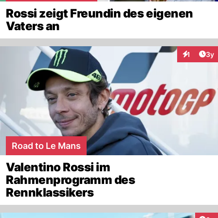
Rossi zeigt Freundin des eigenen
Vaters an
Arti
1
3y
Interaktion
Road to Le Mans
Valentino Rossi im
Rahmenprogramm des
Rennklassikers