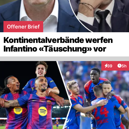
Offener Brief
Kontinentalverbände werfen
Infantino «Täuschung» vor
Arti
39
5h
Interaktionen