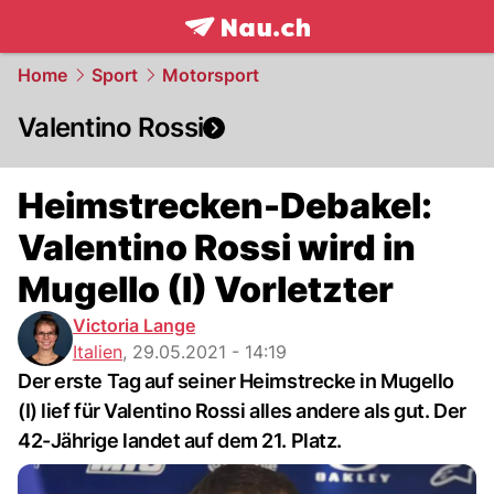
frontpage.
NAU.ch
Home
Sport
Motorsport
Valentino Rossi
Heimstrecken-Debakel:
Valentino Rossi wird in
Mugello (I) Vorletzter
Victoria Lange
Italien
,
29.05.2021 - 14:19
Der erste Tag auf seiner Heimstrecke in Mugello
(I) lief für Valentino Rossi alles andere als gut. Der
42-Jährige landet auf dem 21. Platz.