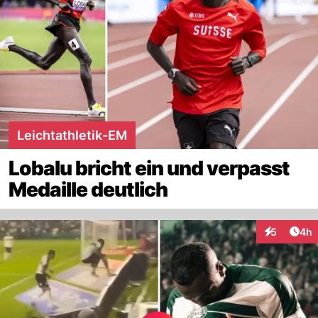
Leichtathletik-EM
Lobalu bricht ein und verpasst
Medaille deutlich
Arti
5
4h
Interaktion