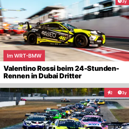
Arti
3y
Im WRT-BMW
Valentino Rossi beim 24-Stunden-
Rennen in Dubai Dritter
Arti
2
3y
Interaktion