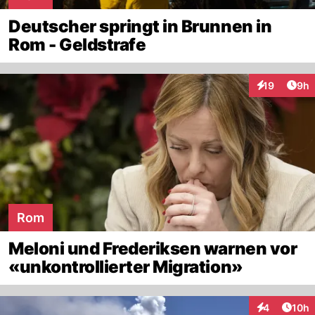
Deutscher springt in Brunnen in
Rom - Geldstrafe
Arti
19
9h
Interaktione
Rom
Meloni und Frederiksen warnen vor
«unkontrollierter Migration»
Artik
4
10h
Interaktione