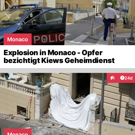
Monaco
Explosion in Monaco - Opfer
bezichtigt Kiews Geheimdienst
Artik
1
24d
Interaktione
Monaco