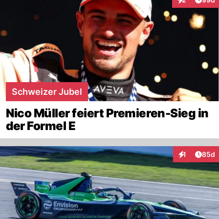
Interaktionen
Schweizer Jubel
Nico Müller feiert Premieren-Sieg in
der Formel E
Artik
1
85d
Interaktione