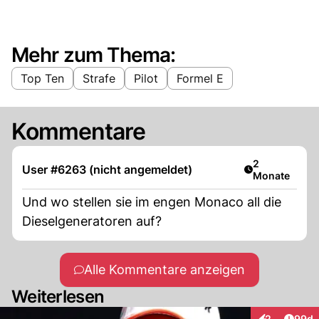
Mehr zum Thema:
Top Ten
Strafe
Pilot
Formel E
Kommentare
Artikel veröff
2
User #6263 (nicht angemeldet)
Monate
Und wo stellen sie im engen Monaco all die
Dieselgeneratoren auf?
Alle Kommentare anzeigen
Weiterlesen
Artik
2
99d