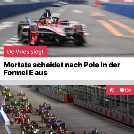
De Vries siegt
Mortata scheidet nach Pole in der
Formel E aus
Artik
2
15d
Interaktione