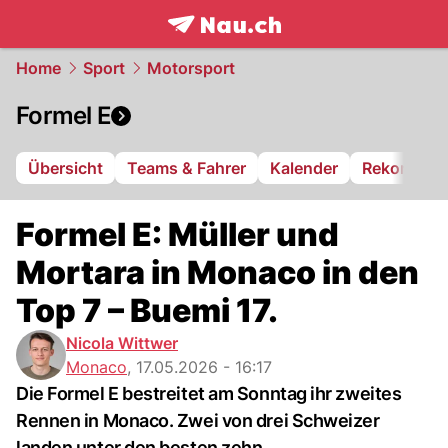
frontpage.
NAU.ch
Home
Sport
Motorsport
Formel E
Übersicht
Teams & Fahrer
Kalender
Rekorde
Formel E: Müller und
Mortara in Monaco in den
Top 7 – Buemi 17.
Nicola Wittwer
Monaco
,
17.05.2026 - 16:17
Die Formel E bestreitet am Sonntag ihr zweites
Rennen in Monaco. Zwei von drei Schweizer
landen unter den besten zehn.