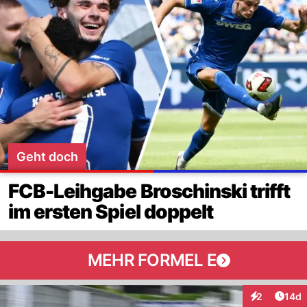
Geht doch
FCB-Leihgabe Broschinski trifft
im ersten Spiel doppelt
MEHR FORMEL E
Artik
2
14d
Interaktione