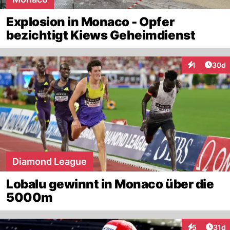
Explosion in Monaco - Opfer
bezichtigt Kiews Geheimdienst
Artik
1
30d
Interaktione
Diamond League
Lobalu gewinnt in Monaco über die
5000m
Artik
5
31d