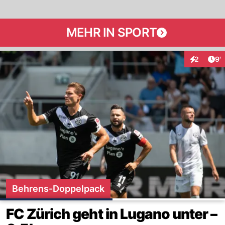
MEHR IN SPORT
Art
2
9'
Interaktio
Behrens-Doppelpack
FC Zürich geht in Lugano unter –