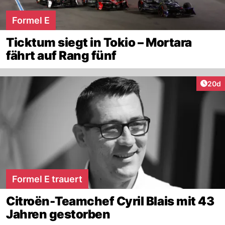
Formel E
Ticktum siegt in Tokio – Mortara
fährt auf Rang fünf
Artik
20d
Formel E trauert
Citroën-Teamchef Cyril Blais mit 43
Jahren gestorben