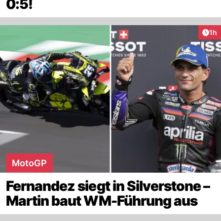
0:5!
Art
1h
MotoGP
Fernandez siegt in Silverstone –
Martin baut WM-Führung aus