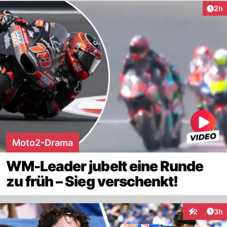
Arti
2h
Moto2-Drama
WM-Leader jubelt eine Runde
zu früh – Sieg verschenkt!
Arti
2
3h
Interaktion