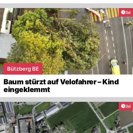
Arti
3d
Bützberg BE
Baum stürzt auf Velofahrer – Kind
eingeklemmt
Arti
3d