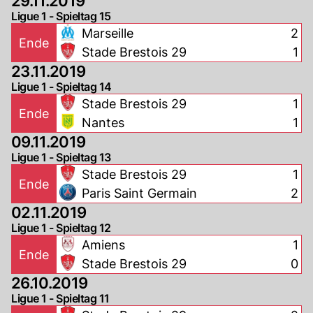
29.11.2019
Ligue 1 - Spieltag 15
Marseille
2
Ende
Stade Brestois 29
1
23.11.2019
Ligue 1 - Spieltag 14
Stade Brestois 29
1
Ende
Nantes
1
09.11.2019
Ligue 1 - Spieltag 13
Stade Brestois 29
1
Ende
Paris Saint Germain
2
02.11.2019
Ligue 1 - Spieltag 12
Amiens
1
Ende
Stade Brestois 29
0
26.10.2019
Ligue 1 - Spieltag 11