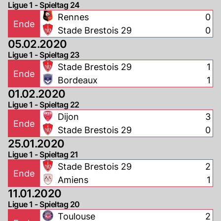
Ligue 1 - Spieltag 24
Rennes
0
Ende
Stade Brestois 29
0
05.02.2020
Ligue 1 - Spieltag 23
Stade Brestois 29
1
Ende
Bordeaux
1
01.02.2020
Ligue 1 - Spieltag 22
Dijon
3
Ende
Stade Brestois 29
0
25.01.2020
Ligue 1 - Spieltag 21
Stade Brestois 29
2
Ende
Amiens
1
11.01.2020
Ligue 1 - Spieltag 20
Toulouse
2