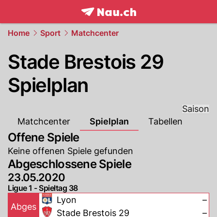
frontpage.
NAU.ch
Home
Sport
Matchcenter
Stade Brestois 29
Spielplan
Saison
Matchcenter
Spielplan
Tabellen
Offene Spiele
Keine offenen Spiele gefunden
Abgeschlossene Spiele
23.05.2020
Ligue 1 - Spieltag 38
Lyon
–
Abges
Stade Brestois 29
–