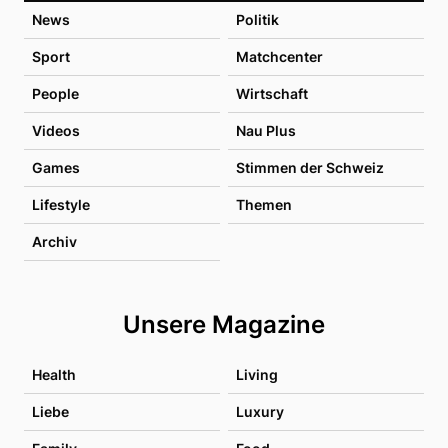
News
Politik
Sport
Matchcenter
People
Wirtschaft
Videos
Nau Plus
Games
Stimmen der Schweiz
Lifestyle
Themen
Archiv
Unsere Magazine
Health
Living
Liebe
Luxury