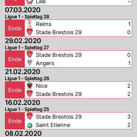
Lille
–
07.03.2020
Ligue 1 - Spieltag 28
Reims
1
Ende
Stade Brestois 29
0
29.02.2020
Ligue 1 - Spieltag 27
Stade Brestois 29
0
Ende
Angers
1
21.02.2020
Ligue 1 - Spieltag 26
Nice
2
Ende
Stade Brestois 29
2
16.02.2020
Ligue 1 - Spieltag 25
Stade Brestois 29
3
Ende
Saint Etienne
2
08.02.2020