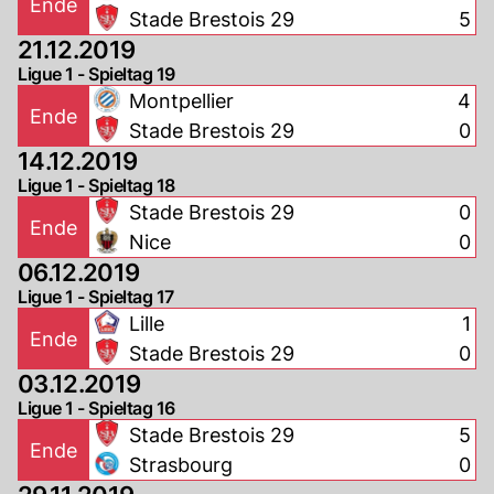
Ende
Stade Brestois 29
5
21.12.2019
Ligue 1 - Spieltag 19
Montpellier
4
Ende
Stade Brestois 29
0
14.12.2019
Ligue 1 - Spieltag 18
Stade Brestois 29
0
Ende
Nice
0
06.12.2019
Ligue 1 - Spieltag 17
Lille
1
Ende
Stade Brestois 29
0
03.12.2019
Ligue 1 - Spieltag 16
Stade Brestois 29
5
Ende
Strasbourg
0