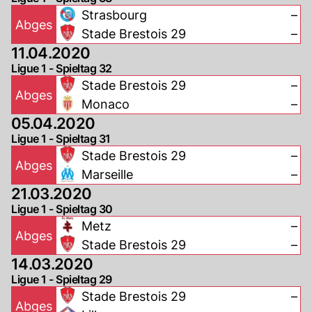
Strasbourg
–
Abges
Stade Brestois 29
–
11.04.2020
Ligue 1 - Spieltag 32
Stade Brestois 29
–
Abges
Monaco
–
05.04.2020
Ligue 1 - Spieltag 31
Stade Brestois 29
–
Abges
Marseille
–
21.03.2020
Ligue 1 - Spieltag 30
Metz
–
Abges
Stade Brestois 29
–
14.03.2020
Ligue 1 - Spieltag 29
Stade Brestois 29
–
Abges