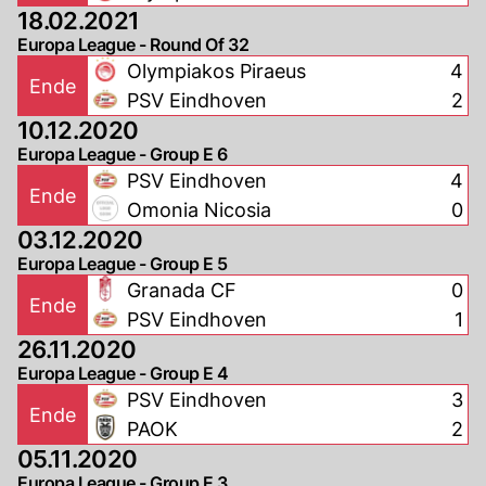
18.02.2021
Europa League - Round Of 32
Olympiakos Piraeus
4
Ende
PSV Eindhoven
2
10.12.2020
Europa League - Group E 6
PSV Eindhoven
4
Ende
Omonia Nicosia
0
03.12.2020
Europa League - Group E 5
Granada CF
0
Ende
PSV Eindhoven
1
26.11.2020
Europa League - Group E 4
PSV Eindhoven
3
Ende
PAOK
2
05.11.2020
Europa League - Group E 3