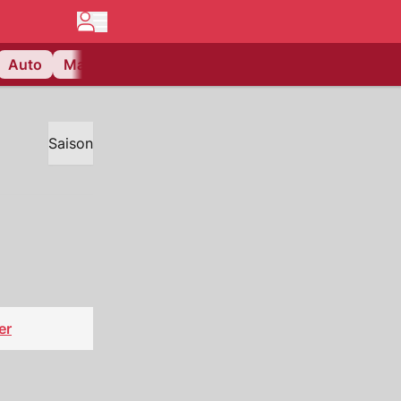
Auto
Matchcenter
Videos
Nau Plus
Lifestyle
Saison
er