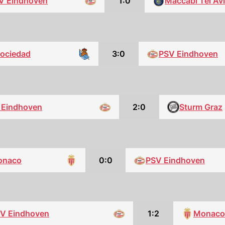
V Eindhoven
1:0
Maccabi Tel Av
Sociedad
3:0
PSV Eindhoven
 Eindhoven
2:0
Sturm Graz
onaco
0:0
PSV Eindhoven
V Eindhoven
1:2
Monaco