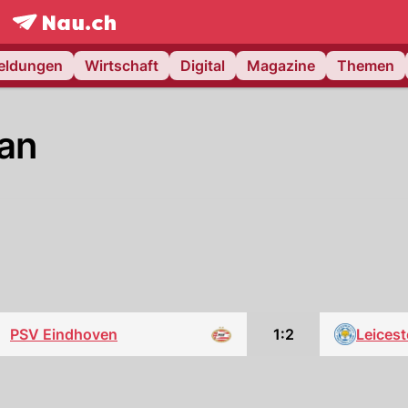
frontpage.
NAU.ch
meldungen
Wirtschaft
Digital
Magazine
Themen
lan
PSV Eindhoven
1:2
Leicest