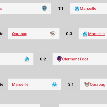
es
1:1
Marseille
de
Qarabag
0:3
Marseille
0:2
Clermont Foot
de
Marseille
3:1
Qarabag