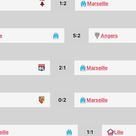
1:2
Marseille
e
5:2
Angers
2:1
Marseille
0:2
Marseille
ille
1:1
Lille