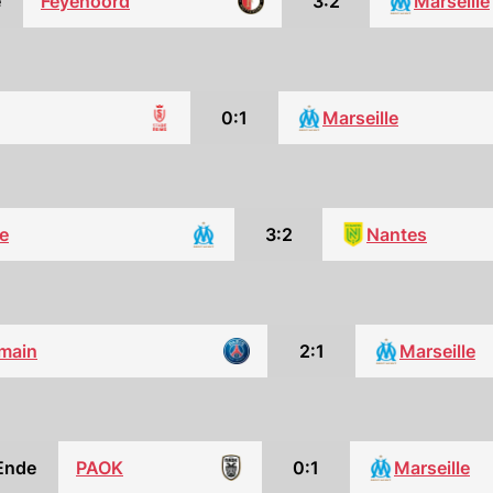
e
Feyenoord
3:2
Marseille
0:1
Marseille
le
3:2
Nantes
rmain
2:1
Marseille
Ende
PAOK
0:1
Marseille