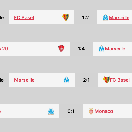
de
FC Basel
1:2
Marseille
s 29
1:4
Marseille
de
Marseille
2:1
FC Basel
e
0:1
Monaco