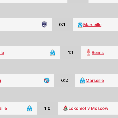
0:1
Marseille
le
1:1
Reims
g
0:2
Marseille
ille
1:0
Lokomotiv Moscow