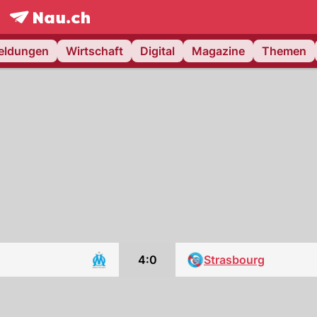
frontpage.
NAU.ch
meldungen
Wirtschaft
Digital
Magazine
Themen
4:0
Strasbourg