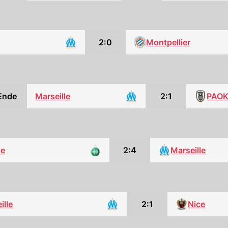
2:0
Montpellier
Ende
Marseille
2:1
PAO
ne
2:4
Marseille
ille
2:1
Nice