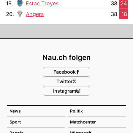
19.
Estac Troyes
38
24
20.
Angers
38
18
Footer
Nau.ch folgen
Facebook
Twitter
Instagram
News
Politik
Sport
Matchcenter
People
Wirtschaft