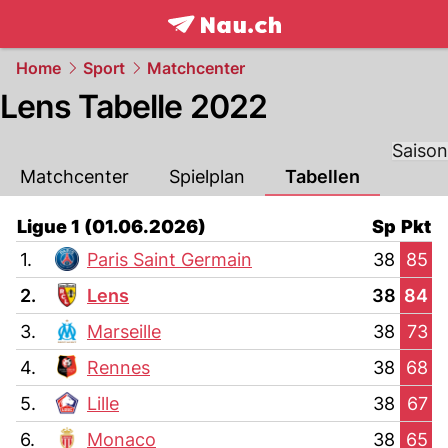
frontpage.
NAU.ch
Home
Sport
Matchcenter
Lens Tabelle 2022
Saison
Matchcenter
Spielplan
Tabellen
Ligue 1 (01.06.2026)
Sp
Pkt
1.
Paris Saint Germain
38
85
2.
Lens
38
84
3.
Marseille
38
73
4.
Rennes
38
68
5.
Lille
38
67
6.
Monaco
38
65