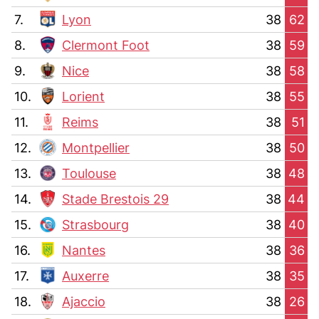
7.
Lyon
38
62
8.
Clermont Foot
38
59
9.
Nice
38
58
10.
Lorient
38
55
11.
Reims
38
51
12.
Montpellier
38
50
13.
Toulouse
38
48
14.
Stade Brestois 29
38
44
15.
Strasbourg
38
40
16.
Nantes
38
36
17.
Auxerre
38
35
18.
Ajaccio
38
26