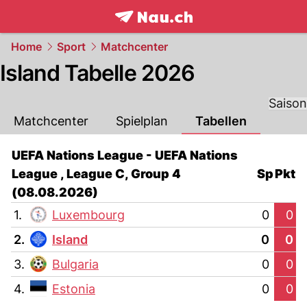
frontpage.
NAU.ch
Home
Sport
Matchcenter
Island Tabelle 2026
Saison
Matchcenter
Spielplan
Tabellen
UEFA Nations League - UEFA Nations
League , League C, Group 4
Sp
Pkt
(08.08.2026)
1.
Luxembourg
0
0
2.
Island
0
0
3.
Bulgaria
0
0
4.
Estonia
0
0