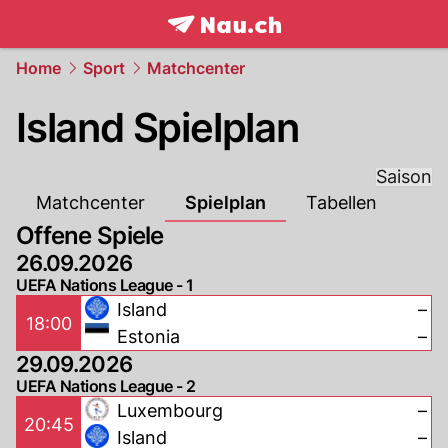
frontpage.
NAU.ch
Home
Sport
Matchcenter
Island Spielplan
Saison
Matchcenter
Spielplan
Tabellen
Offene Spiele
26.09.2026
UEFA Nations League - 1
Island
–
18:00
Estonia
–
29.09.2026
UEFA Nations League - 2
Luxembourg
–
20:45
Island
–