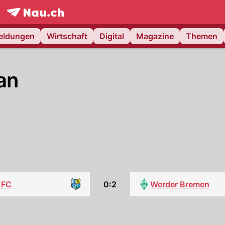
frontpage.
NAU.ch
meldungen
Wirtschaft
Digital
Magazine
Themen
an
 FC
0:2
Werder Bremen