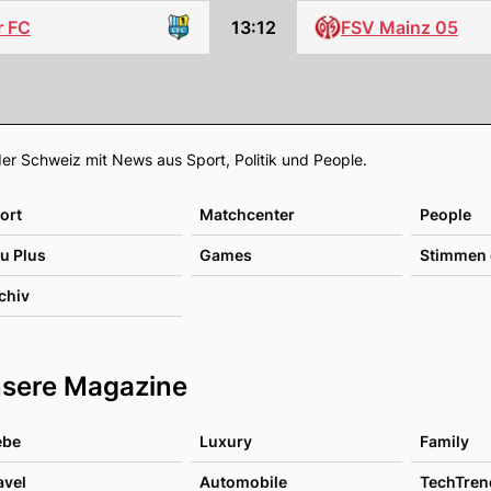
r FC
13:12
FSV Mainz 05
Footer
er Schweiz mit News aus Sport, Politik und People.
ort
Matchcenter
People
u Plus
Games
Stimmen 
chiv
sere Magazine
ebe
Luxury
Family
avel
Automobile
TechTren