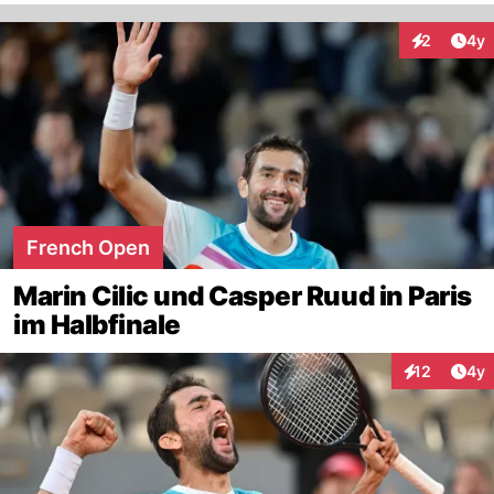
Arti
2
4y
Interaktion
French Open
Marin Cilic und Casper Ruud in Paris
im Halbfinale
Arti
12
4y
Interaktione