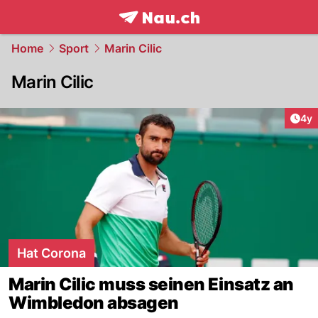
frontpage.
NAU.ch
Home
Sport
Marin Cilic
Marin Cilic
Arti
4y
Hat Corona
Marin Cilic muss seinen Einsatz an
Wimbledon absagen