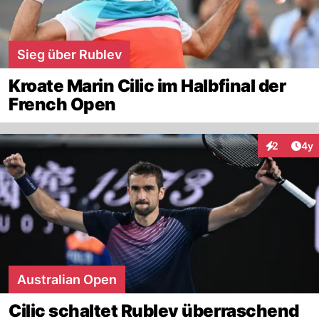
Sieg über Rublev
Kroate Marin Cilic im Halbfinal der
French Open
Arti
2
4y
Interaktion
Australian Open
Cilic schaltet Rublev überraschend