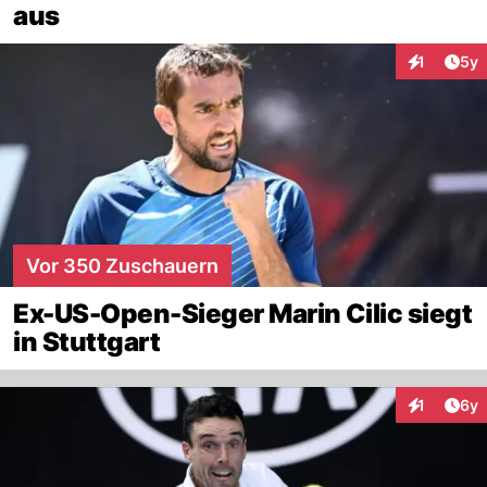
aus
Arti
1
5y
Interaktion
Vor 350 Zuschauern
Ex-US-Open-Sieger Marin Cilic siegt
in Stuttgart
Arti
1
6y
Interaktion