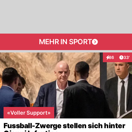
MEHR IN SPORT
Arti
86
33'
Interaktionen
«Voller Support»
Fussball-Zwerge stellen sich hinter