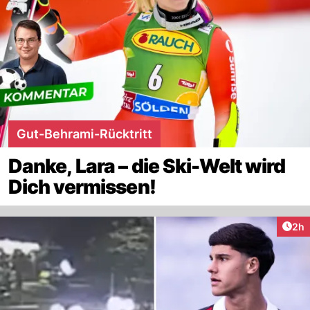
Gut-Behrami-Rücktritt
Danke, Lara – die Ski-Welt wird
Dich vermissen!
Arti
2h