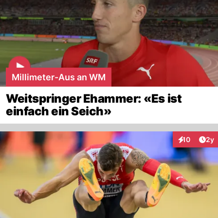
Millimeter-Aus an WM
Weitspringer Ehammer: «Es ist
einfach ein Seich»
Arti
10
2y
Interaktione