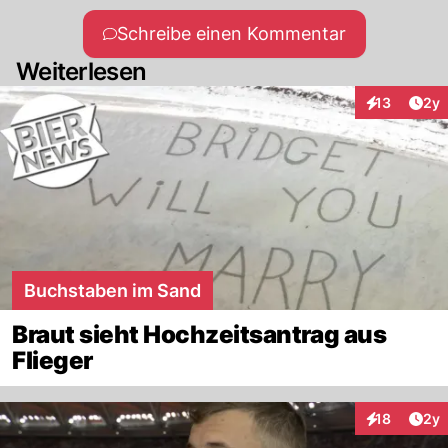
Schreibe einen Kommentar
Weiterlesen
Arti
13
2y
Interaktione
Buchstaben im Sand
Braut sieht Hochzeitsantrag aus
Flieger
Arti
18
2y
Interaktione