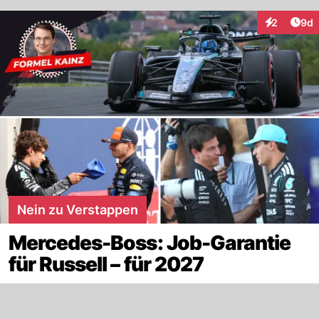
Arti
2
9d
Interaktion
Nein zu Verstappen
Mercedes-Boss: Job-Garantie
für Russell – für 2027