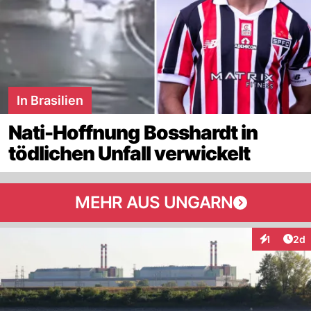
In Brasilien
Nati-Hoffnung Bosshardt in
tödlichen Unfall verwickelt
MEHR AUS UNGARN
Arti
1
2d
Interaktion