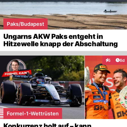
Paks/Budapest
Ungarns AKW Paks entgeht in
Hitzewelle knapp der Abschaltung
Arti
5
6d
Interaktion
Formel-1-Wettrüsten
Konkurrenz holt auf – kann