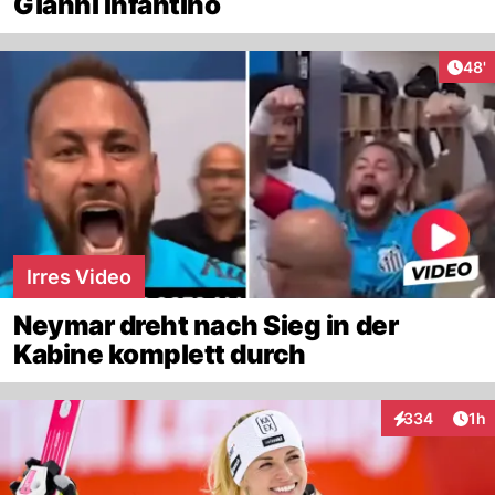
Gianni Infantino
Arti
48'
Irres Video
Neymar dreht nach Sieg in der
Kabine komplett durch
Art
334
1h
Interaktionen