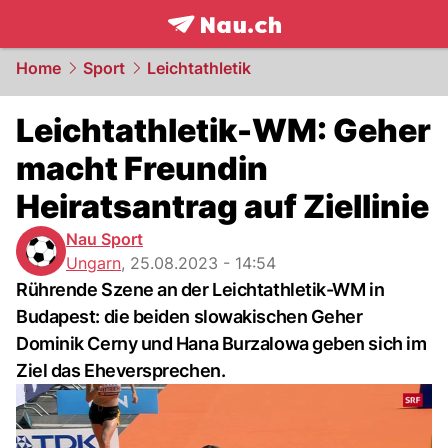
frontpage.
NAU.ch
Home
Sport
Leichtathletik
Leichtathletik-WM: Geher
macht Freundin
Heiratsantrag auf Ziellinie
Nau Sport
Ungarn
,
25.08.2023 - 14:54
Rührende Szene an der Leichtathletik-WM in
Budapest: die beiden slowakischen Geher
Dominik Cerny und Hana Burzalowa geben sich im
Ziel das Eheversprechen.