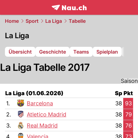
frontpage.
NAU.ch
Home
Sport
La Liga
Tabelle
La Liga
Übersicht
Geschichte
Teams
Spielplan
Tabel
La Liga Tabelle 2017
Saison
La Liga (01.06.2026)
Sp
Pkt
1.
Barcelona
38
93
2.
Atletico Madrid
38
79
3.
Real Madrid
38
76
4.
Valencia
38
73