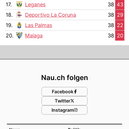
17.
Leganes
38
43
18.
Deportivo La Coruna
38
29
19.
Las Palmas
38
22
20.
Malaga
38
20
Footer
Nau.ch folgen
Facebook
Twitter
Instagram