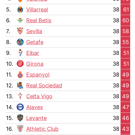
5.
Villarreal
38
61
6.
Real Betis
38
60
7.
Sevilla
38
58
8.
Getafe
38
55
9.
Eibar
38
51
10.
Girona
38
51
11.
Espanyol
38
49
12.
Real Sociedad
38
49
13.
Celta Vigo
38
49
14.
Alaves
38
47
15.
Levante
38
46
16.
Athletic Club
38
43