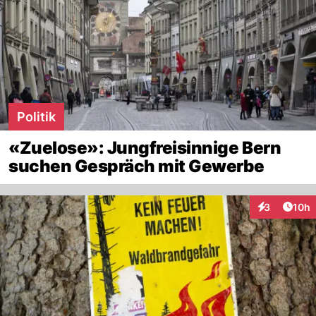
Politik
«Zuelose»: Jungfreisinnige Bern
suchen Gespräch mit Gewerbe
Artik
3
10h
Interaktione