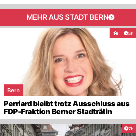
MEHR AUS STADT BERN
Arti
8
5h
Interaktion
Bern
Perriard bleibt trotz Ausschluss aus
FDP-Fraktion Berner Stadträtin
Arti
7h