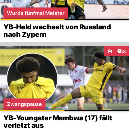
Wurde fünfmal Meister
YB-Held wechselt von Russland
nach Zypern
Arti
4
2d
Interaktion
Zwangspause
YB-Youngster Mambwa (17) fällt
verletzt aus