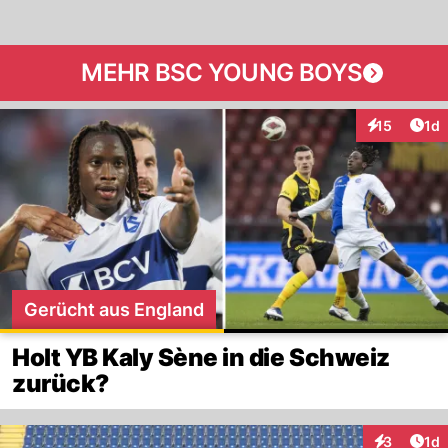
MEHR BSC YOUNG BOYS
Art
15
1d
Interaktione
Gerücht aus England
Holt YB Kaly Sène in die Schweiz
zurück?
Art
3
1d