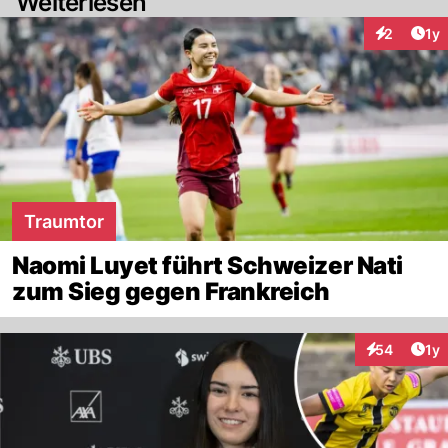
Weiterlesen
Art
2
1y
Interaktion
Traumtor
Naomi Luyet führt Schweizer Nati
zum Sieg gegen Frankreich
Art
54
1y
Interaktione