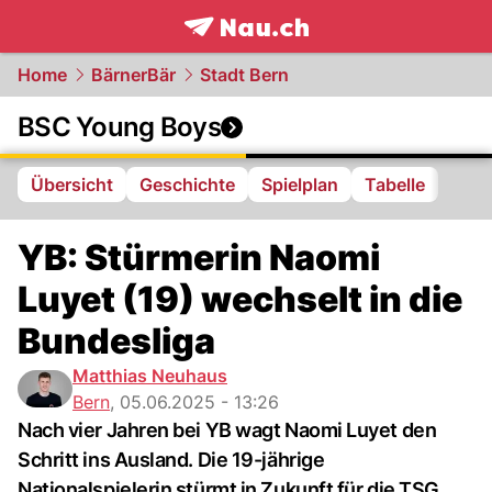
frontpage.
NAU.ch
Home
BärnerBär
Stadt Bern
BSC Young Boys
Übersicht
Geschichte
Spielplan
Tabelle
YB: Stürmerin Naomi
Luyet (19) wechselt in die
Bundesliga
Matthias Neuhaus
Bern
,
05.06.2025 - 13:26
Nach vier Jahren bei YB wagt Naomi Luyet den
Schritt ins Ausland. Die 19-jährige
Nationalspielerin stürmt in Zukunft für die TSG