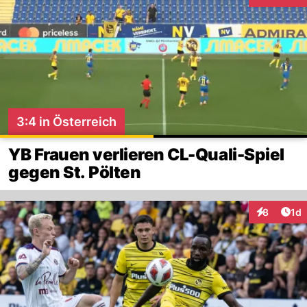
Interaktion
3:4 in Österreich
YB Frauen verlieren CL-Quali-Spiel
gegen St. Pölten
Art
8
1d
Interaktion