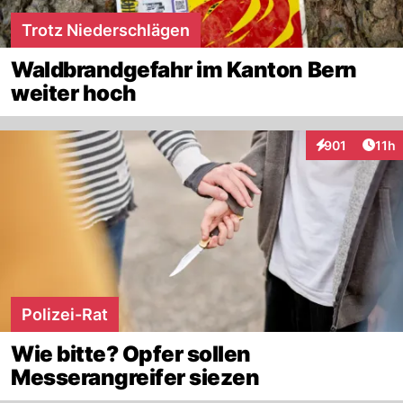
Trotz Niederschlägen
Waldbrandgefahr im Kanton Bern
weiter hoch
Artik
901
11h
Interaktionen
Polizei-Rat
Wie bitte? Opfer sollen
Messerangreifer siezen