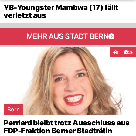
YB-Youngster Mambwa (17) fällt
verletzt aus
MEHR AUS STADT BERN
Arti
8
2h
Interaktion
Bern
Perriard bleibt trotz Ausschluss aus
FDP-Fraktion Berner Stadträtin