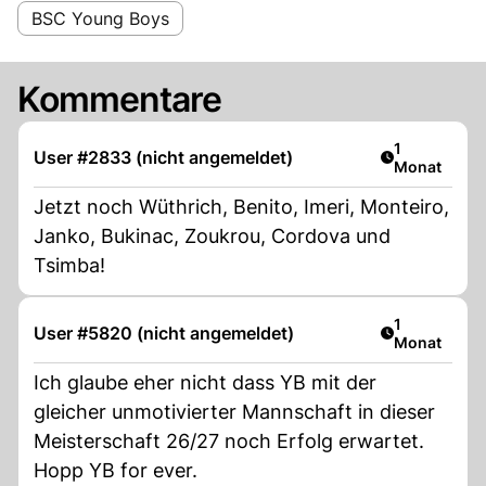
BSC Young Boys
Kommentare
Artikel veröf
1
User #2833 (nicht angemeldet)
Monat
Jetzt noch Wüthrich, Benito, Imeri, Monteiro,
Janko, Bukinac, Zoukrou, Cordova und
Tsimba!
Artikel veröf
1
User #5820 (nicht angemeldet)
Monat
Ich glaube eher nicht dass YB mit der
gleicher unmotivierter Mannschaft in dieser
Meisterschaft 26/27 noch Erfolg erwartet.
Hopp YB for ever.