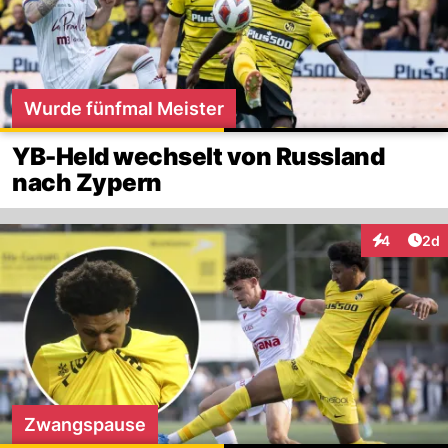
Wurde fünfmal Meister
YB-Held wechselt von Russland
nach Zypern
Arti
4
2d
Interaktion
Zwangspause