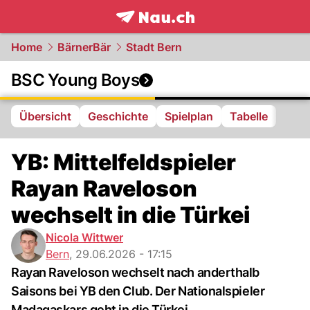
frontpage.
NAU.ch
Home
BärnerBär
Stadt Bern
BSC Young Boys
Übersicht
Geschichte
Spielplan
Tabelle
YB: Mittelfeldspieler
Rayan Raveloson
wechselt in die Türkei
Nicola Wittwer
Bern
,
29.06.2026 - 17:15
Rayan Raveloson wechselt nach anderthalb
Saisons bei YB den Club. Der Nationalspieler
Madagaskars geht in die Türkei.