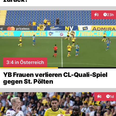
Artik
3
23h
Interaktionen
3:4 in Österreich
YB Frauen verlieren CL-Quali-Spiel
gegen St. Pölten
Art
8
1d
Interaktion