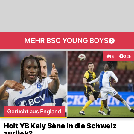
MEHR BSC YOUNG BOYS
Artik
15
22h
Interaktionen
Gerücht aus England
Holt YB Kaly Sène in die Schweiz
zurück?