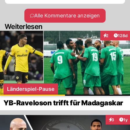
Alle Kommentare anzeigen
Weiterlesen
Artike
2
128d
Interaktionen
Länderspiel-Pause
YB-Raveloson trifft für Madagaskar
Art
3
1y
Interaktion