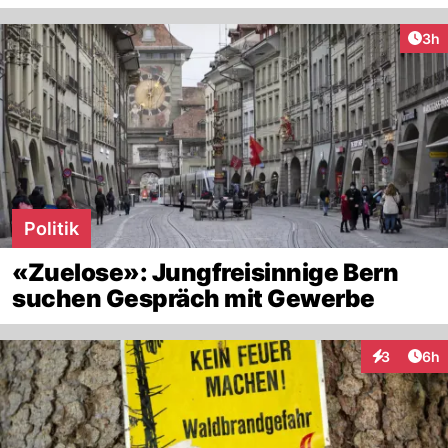
Arti
3h
Politik
«Zuelose»: Jungfreisinnige Bern
suchen Gespräch mit Gewerbe
Arti
3
6h
Interaktion