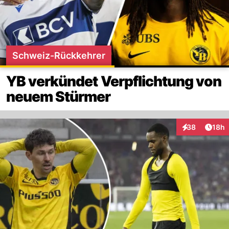
Schweiz-Rückkehrer
YB verkündet Verpflichtung von
neuem Stürmer
Artik
38
18h
Interaktionen