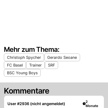
Mehr zum Thema:
Christoph Spycher
Gerardo Seoane
FC Basel
Trainer
SRF
BSC Young Boys
Kommentare
Artikel veröff
2
User #2936 (nicht angemeldet)
Monate