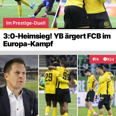
Im Prestige-Duell
3:0-Heimsieg! YB ärgert FCB im
Europa-Kampf
Artik
74
92d
Interaktionen