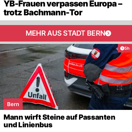
YB-Frauen verpassen Europa –
trotz Bachmann-Tor
MEHR AUS STADT BERN
Arti
5h
Bern
Mann wirft Steine auf Passanten
und Linienbus