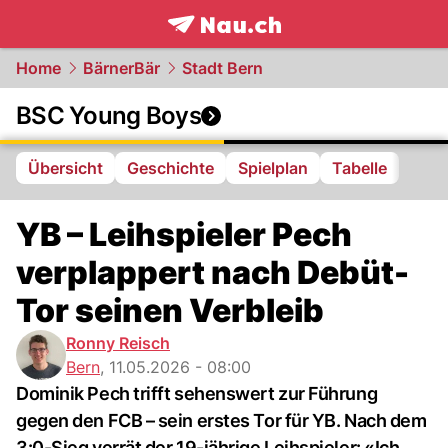
frontpage.
NAU.ch
Home
BärnerBär
Stadt Bern
BSC Young Boys
Übersicht
Geschichte
Spielplan
Tabelle
YB – Leihspieler Pech
verplappert nach Debüt-
Tor seinen Verbleib
Ronny Reisch
Bern
,
11.05.2026 - 08:00
Dominik Pech trifft sehenswert zur Führung
gegen den FCB – sein erstes Tor für YB. Nach dem
3:0-Sieg verrät der 19-jährige Leihspieler: «Ich