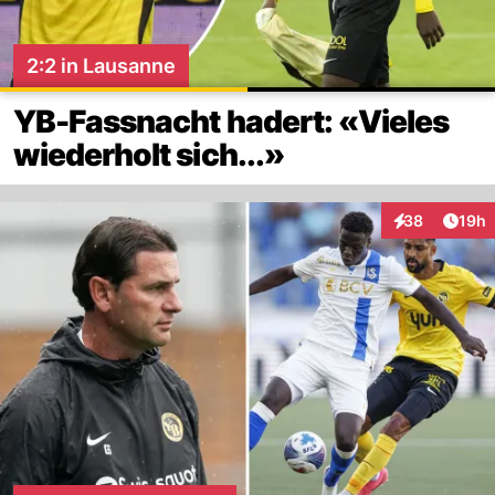
2:2 in Lausanne
YB-Fassnacht hadert: «Vieles
wiederholt sich...»
Artik
38
19h
Interaktionen