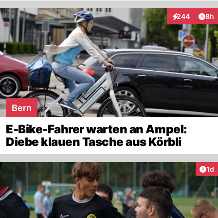
Arti
244
8h
Interaktionen
Bern
E-Bike-Fahrer warten an Ampel:
Diebe klauen Tasche aus Körbli
Art
1d