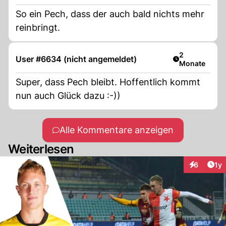
So ein Pech, dass der auch bald nichts mehr
reinbringt.
Artikel veröff
2
User #6634 (nicht angemeldet)
Monate
Super, dass Pech bleibt. Hoffentlich kommt
nun auch Glück dazu :-))
Alle Kommentare anzeigen
Weiterlesen
Art
6
1y
Interaktion