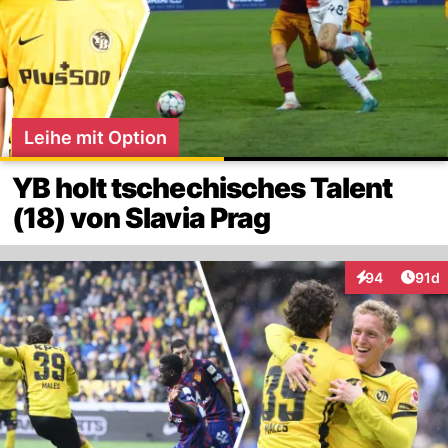
Leihe mit Option
YB holt tschechisches Talent
(18) von Slavia Prag
Artik
94
91d
Interaktionen