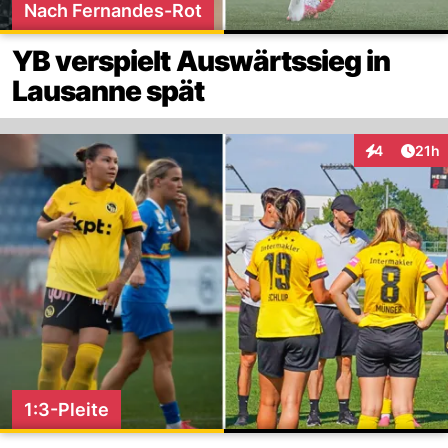
Nach Fernandes-Rot
YB verspielt Auswärtssieg in
Lausanne spät
Artik
4
21h
Interaktione
1:3-Pleite