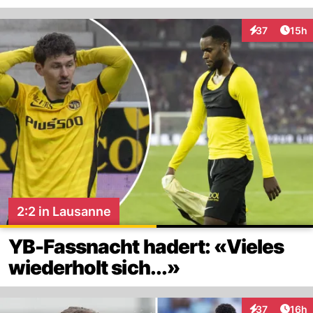
Artik
37
15h
Interaktionen
2:2 in Lausanne
YB-Fassnacht hadert: «Vieles
wiederholt sich...»
Artik
37
16h