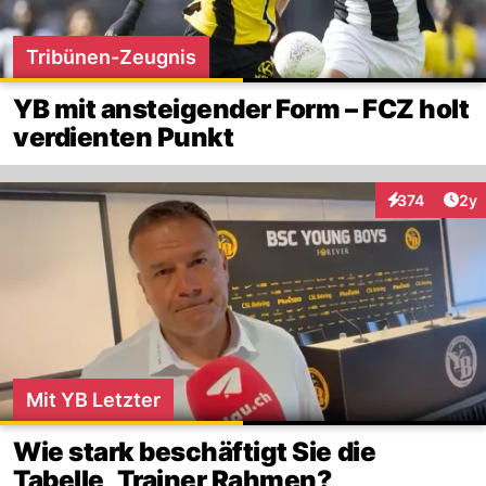
Tribünen-Zeugnis
YB mit ansteigender Form – FCZ holt
verdienten Punkt
Arti
374
2y
Interaktionen
Mit YB Letzter
Wie stark beschäftigt Sie die
Tabelle, Trainer Rahmen?