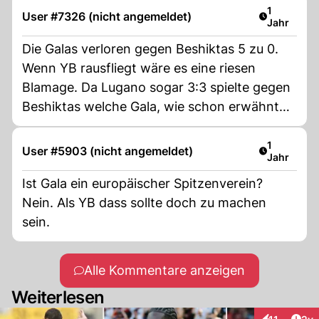
Artikel ver
1
User #7326 (nicht angemeldet)
Jahr
Die Galas verloren gegen Beshiktas 5 zu 0.
Wenn YB rausfliegt wäre es eine riesen
Blamage. Da Lugano sogar 3:3 spielte gegen
Beshiktas welche Gala, wie schon erwähnt
5:0 schlugen.
Artikel ver
1
User #5903 (nicht angemeldet)
Jahr
Ist Gala ein europäischer Spitzenverein?
Nein. Als YB dass sollte doch zu machen
sein.
Alle Kommentare anzeigen
Weiterlesen
Arti