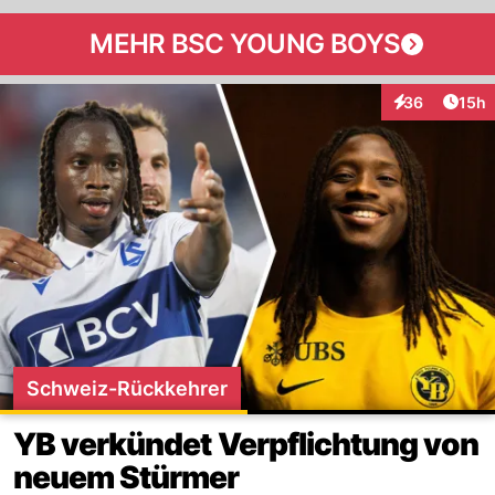
MEHR BSC YOUNG BOYS
Artik
36
15h
Interaktionen
Schweiz-Rückkehrer
YB verkündet Verpflichtung von
neuem Stürmer