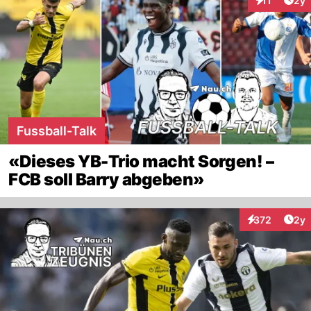
11
2y
Interaktione
Fussball-Talk
«Dieses YB-Trio macht Sorgen! –
FCB soll Barry abgeben»
Arti
372
2y
Interaktionen