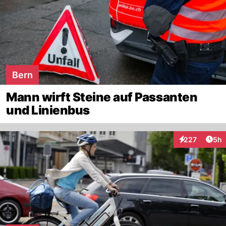
Bern
Mann wirft Steine auf Passanten
und Linienbus
Arti
227
5h
Interaktionen