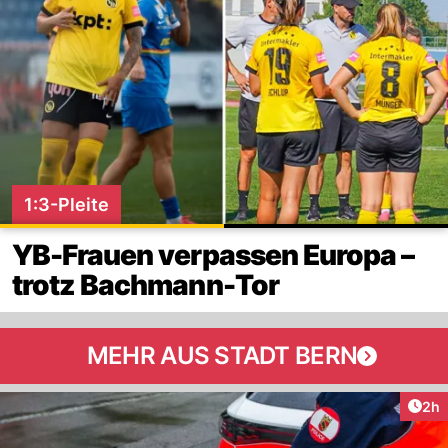
1:3-Pleite
YB-Frauen verpassen Europa –
trotz Bachmann-Tor
MEHR AUS STADT BERN
Arti
2h