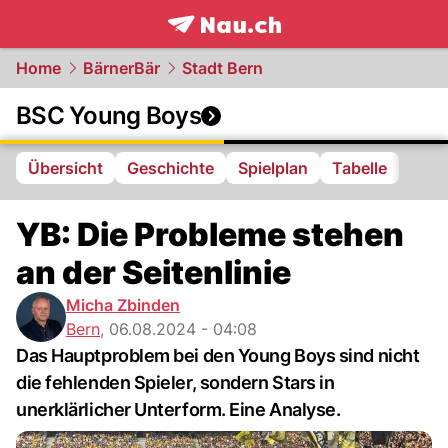
frontpage.
NAU.ch
Home
BärnerBär
Stadt Bern
BSC Young Boys
Übersicht
Geschichte
Spielplan
Tabelle
YB: Die Probleme stehen
an der Seitenlinie
Micha Zbinden
Bern
,
06.08.2024 - 04:08
Das Hauptproblem bei den Young Boys sind nicht
die fehlenden Spieler, sondern Stars in
unerklärlicher Unterform. Eine Analyse.