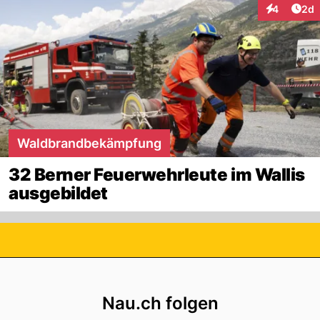
Arti
4
2d
Interaktion
Waldbrandbekämpfung
32 Berner Feuerwehrleute im Wallis
ausgebildet
Footer
Nau.ch folgen