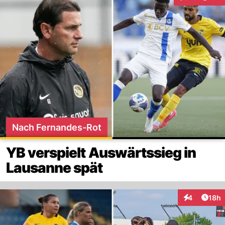
Interaktionen
Nach Fernandes-Rot
YB verspielt Auswärtssieg in
Lausanne spät
Artik
4
18h
Interaktione