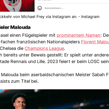
kkehr von Michael Frey via Instagram an. - Instagram
pieler Malouda
asel einen Flügelspieler mit
prominentem Namen
: De
80-fachen französischen Nationalspielers
Florent Malo
 Chelsea die
Champions League
.
 bereits unter Beweis gestellt: Er spielt unter ander
de Rennais und Lille. 2023 feiert er beim LOSC sei
n Malouda beim aserbaidschanischen Meister Sabah F
sists zum Titel bei.