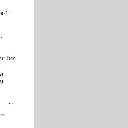
e-1-
.
ar: Der
en
69