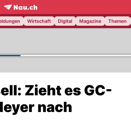
frontpage.
NAU.ch
meldungen
Wirtschaft
Digital
Magazine
Themen
ll: Zieht es GC-
eyer nach