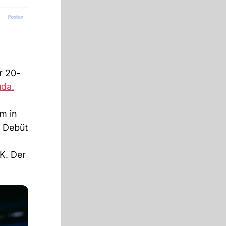
r 20-
uda.
em in
n Debüt
K. Der