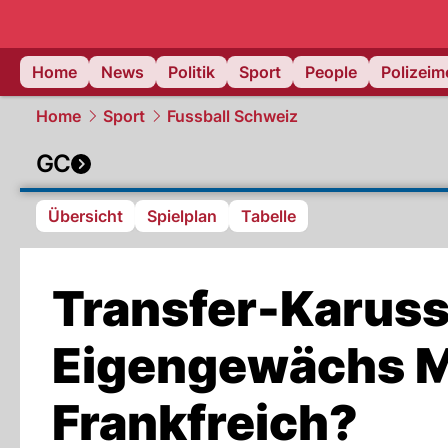
Home
News
Politik
Sport
People
Polizei
Home
Sport
Fussball Schweiz
GC
Übersicht
Spielplan
Tabelle
Transfer-Karusse
Eigengewächs M
Frankfreich?