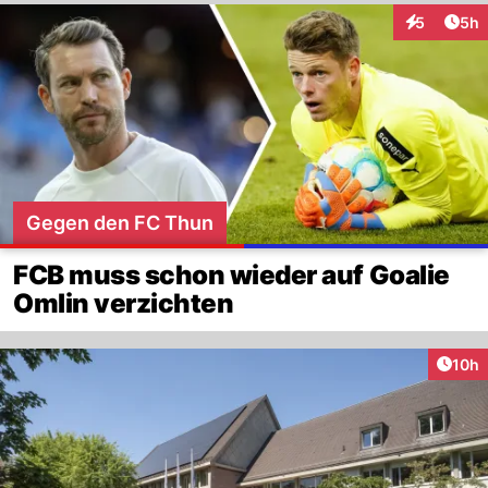
Arti
5
5h
Interaktion
Gegen den FC Thun
FCB muss schon wieder auf Goalie
Omlin verzichten
Artik
10h