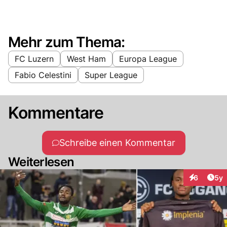
Mehr zum Thema:
FC Luzern
West Ham
Europa League
Fabio Celestini
Super League
Kommentare
Schreibe einen Kommentar
Weiterlesen
Arti
6
5y
Interaktion