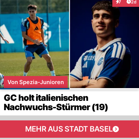
Arti
7
2d
Interaktion
Von Spezia-Junioren
GC holt italienischen
Nachwuchs-Stürmer (19)
MEHR AUS STADT BASEL