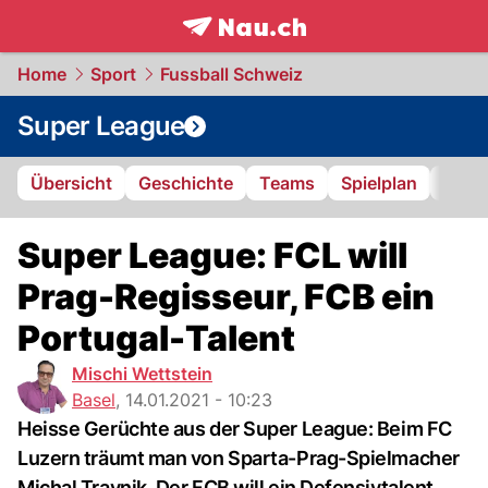
frontpage.
NAU.ch
Home
Sport
Fussball Schweiz
Super League
Übersicht
Geschichte
Teams
Spielplan
Tabel
Super League: FCL will
Prag-Regisseur, FCB ein
Portugal-Talent
Mischi Wettstein
Basel
,
14.01.2021 - 10:23
Heisse Gerüchte aus der Super League: Beim FC
Luzern träumt man von Sparta-Prag-Spielmacher
Michal Travnik. Der FCB will ein Defensivtalent