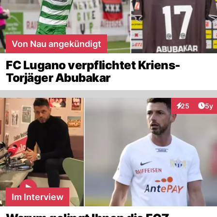
Von Nau angekündigt
FC Lugano verpflichtet Kriens-
Torjäger Abubakar
Arti
25
5y
Interaktionen
Im Interview