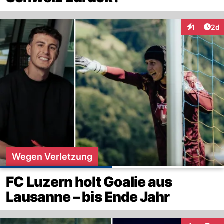
Arti
1
2d
Interaktion
Wegen Verletzung
FC Luzern holt Goalie aus
Lausanne – bis Ende Jahr