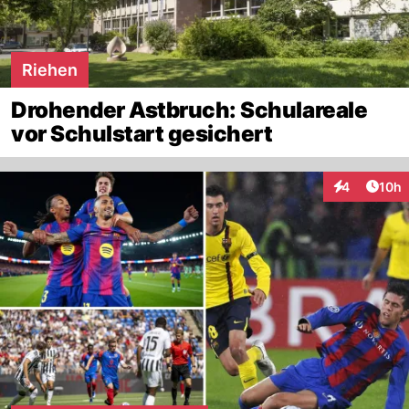
Riehen
Drohender Astbruch: Schulareale
vor Schulstart gesichert
Artik
4
10h
Interaktione