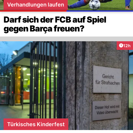
Verhandlungen laufen
Darf sich der FCB auf Spiel
gegen Barça freuen?
Artik
12h
Türkisches Kinderfest