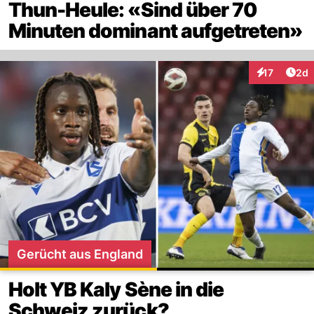
Thun-Heule: «Sind über 70
Minuten dominant aufgetreten»
Arti
17
2d
Interaktione
Gerücht aus England
Holt YB Kaly Sène in die
Schweiz zurück?